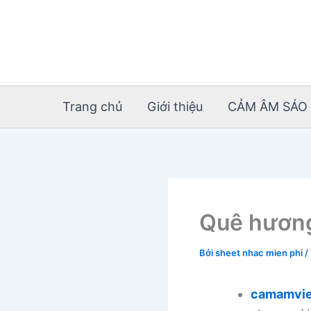
Nhảy
tới
nội
dung
Trang chủ
Giới thiệu
CẢM ÂM SÁO 
Quê hương
Bởi
sheet nhac mien phi
/
camamvie