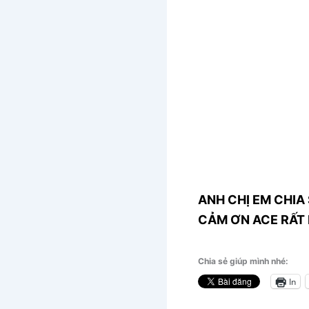
ANH CHỊ EM CHIA 
CẢM ƠN ACE RẤT 
Chia sẻ giúp mình nhé:
In