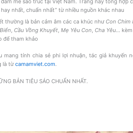
 đam mê sáo trúc tại Việt Nam. Trang này tổng hợp
, hay nhất, chuẩn nhất” từ nhiều nguồn khác nhau
iết thường là bản cảm âm các ca khúc như
Con Chim
Biển
,
Cầu Vồng Khuyết
,
Mẹ Yêu Con
,
Cha Yêu
… kèm 
o để tham khảo
 mang tính chia sẻ phi lợi nhuận, tác giả khuyến n
g là từ
camamviet.com
.
̃NG BẢN TIÊU SÁO CHUẨN NHẤT.