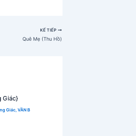
KẾ TIẾP
Quê Mẹ (Thu Hồ)
 Giác}
ng Giác
,
VẦN B