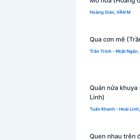
Mơ hoa (Hoàng G
Hoàng Giác
,
VẦN M
Qua cơn mê (Trần
Trần Trịnh - Nhật Ngân
,
Quán nửa khuya 
Linh)
Tuấn Khanh - Hoài Linh
Quen nhau trên 