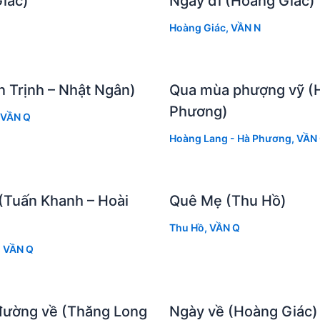
iác)
Ngày đi (Hoàng Giác)
Hoàng Giác
,
VẦN N
 Trịnh – Nhật Ngân)
Qua mùa phượng vỹ (
Phương)
VẦN Q
Hoàng Lang - Hà Phương
,
VẦN
(Tuấn Khanh – Hoài
Quê Mẹ (Thu Hồ)
Thu Hồ
,
VẦN Q
,
VẦN Q
đường về (Thăng Long
Ngày về (Hoàng Giác)