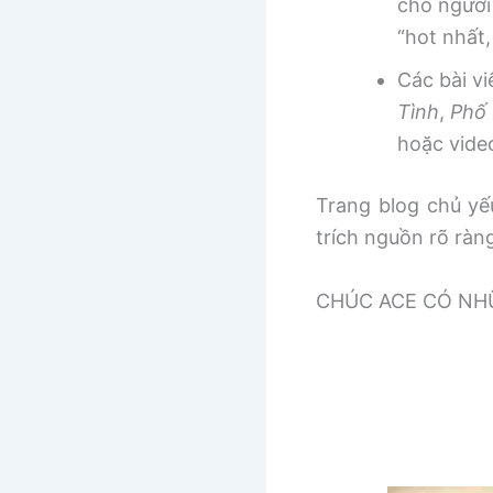
cho người
“hot nhất
Các bài v
Tình
,
Phố 
hoặc vide
Trang blog chủ yếu
trích nguồn rõ ràn
CHÚC ACE CÓ NHƯ