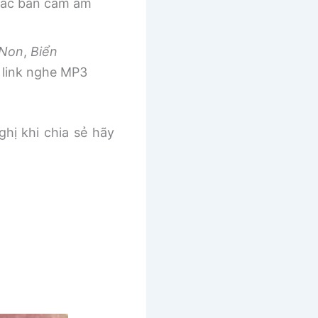
 các bản cảm âm
 Non
,
Biển
link nghe MP3
ghị khi chia sẻ hãy