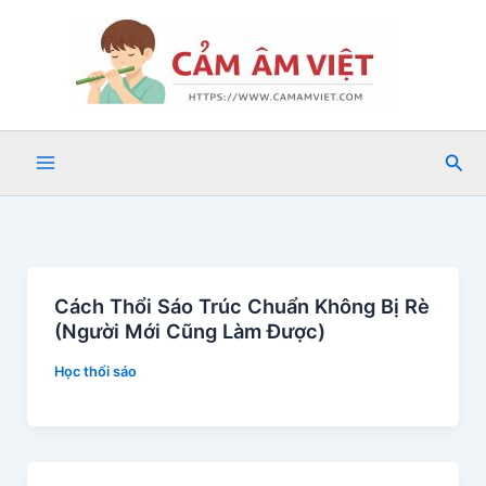
Nhảy
tới
nội
dung
Tìm
kiế
Cách Thổi Sáo Trúc Chuẩn Không Bị Rè
(Người Mới Cũng Làm Được)
Học thổi sáo