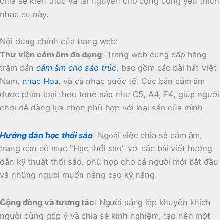
chia sẻ kiến thức và tài nguyên cho cộng đồng yêu thích
nhạc cụ này.
Nội dung chính của trang web:
Thư viện cảm âm đa dạng
:
Trang web cung cấp hàng
trăm bản
cảm âm cho sáo trúc
, bao gồm các bài hát Việt
Nam,
nhạc Hoa
, và cả nhạc quốc tế.
Các bản cảm âm
được phân loại theo tone sáo như C5, A4, F4, giúp người
chơi dễ dàng lựa chọn phù hợp với loại sáo của mình.
Hướng dẫn học thổi sáo
:
Ngoài việc chia sẻ cảm âm,
trang còn có mục "Học thổi sáo" với các bài viết hướng
dẫn kỹ thuật thổi sáo, phù hợp cho cả người mới bắt đầu
và những người muốn nâng cao kỹ năng.
Cộng đồng và tương tác
:
Người sáng lập khuyến khích
người dùng góp ý và chia sẻ kinh nghiệm, tạo nên một