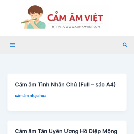
Nhảy
tới
nội
dung
Tìm
kiế
Cảm âm Tình Nhân Chú (Full – sáo A4)
cảm âm nhạc hoa
Cảm âm Tân Uyên Ương Hồ Điệp Mộng