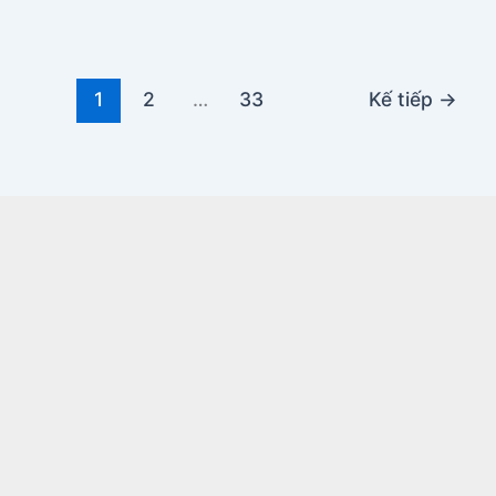
1
2
…
33
Kế tiếp
→