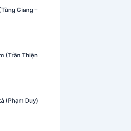
(Tùng Giang –
m (Trần Thiện
tà (Phạm Duy)