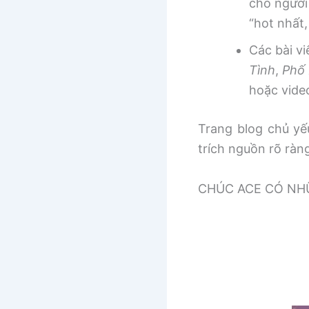
cho người
“hot nhất
Các bài v
Tình
,
Phố 
hoặc vide
Trang blog chủ yếu
trích nguồn rõ ràn
CHÚC ACE CÓ NHƯ