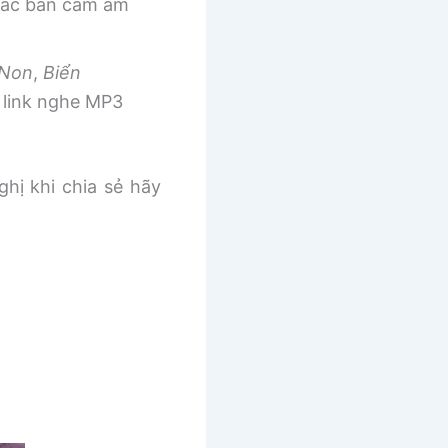
 các bản cảm âm
 Non
,
Biển
link nghe MP3
ghị khi chia sẻ hãy