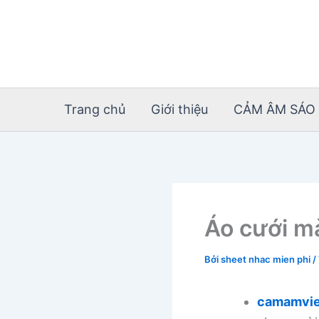
Nhảy
tới
nội
dung
Trang chủ
Giới thiệu
CẢM ÂM SÁO 
Áo cưới m
Bởi
sheet nhac mien phi
/
camamvie