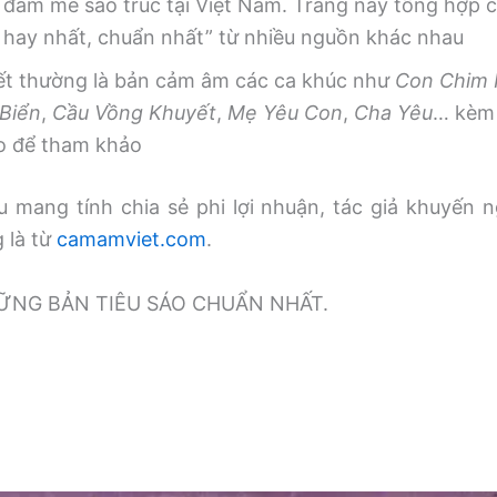
 đam mê sáo trúc tại Việt Nam. Trang này tổng hợp
, hay nhất, chuẩn nhất” từ nhiều nguồn khác nhau
iết thường là bản cảm âm các ca khúc như
Con Chim
Biển
,
Cầu Vồng Khuyết
,
Mẹ Yêu Con
,
Cha Yêu
… kèm 
o để tham khảo
 mang tính chia sẻ phi lợi nhuận, tác giả khuyến n
g là từ
camamviet.com
.
̃NG BẢN TIÊU SÁO CHUẨN NHẤT.