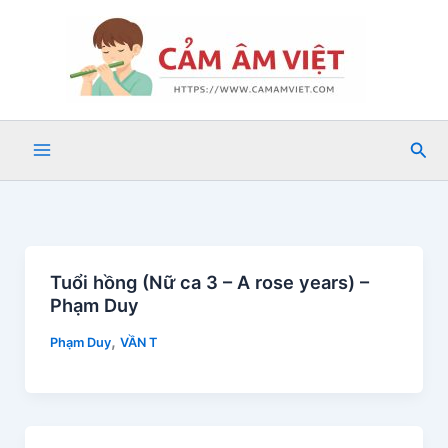
Nhảy
tới
nội
dung
Tìm
kiế
Tuổi hồng (Nữ ca 3 – A rose years) –
Phạm Duy
,
Phạm Duy
VẦN T