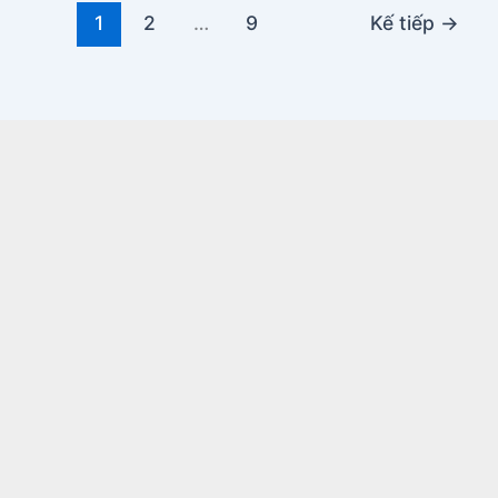
1
2
…
9
Kế tiếp
→