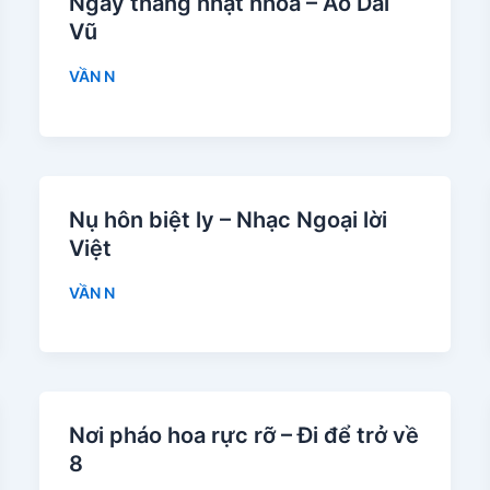
Ngày tháng nhạt nhòa – Áo Dài
Vũ
VẦN N
Nụ hôn biệt ly – Nhạc Ngoại lời
Việt
VẦN N
Nơi pháo hoa rực rỡ – Đi để trở về
8