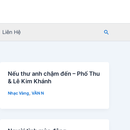
Tìm
Liên Hệ
kiếm
Nếu thư anh chậm đến – Phố Thu
& Lê Kim Khánh
,
Nhạc Vàng
VẦN N