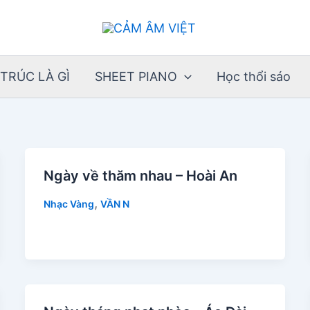
TRÚC LÀ GÌ
SHEET PIANO
Học thổi sáo
Ngày về thăm nhau – Hoài An
,
Nhạc Vàng
VẦN N