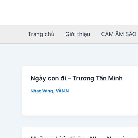
Nhảy
tới
nội
dung
Trang chủ
Giới thiệu
CẢM ÂM SÁO 
Ngày con đi – Trương Tấn Minh
,
Nhạc Vàng
VẦN N