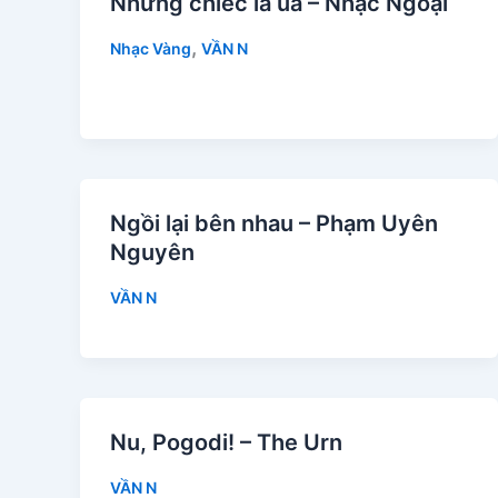
Những chiếc lá úa – Nhạc Ngoại
,
Nhạc Vàng
VẦN N
Ngồi lại bên nhau – Phạm Uyên
Nguyên
VẦN N
Nu, Pogodi! – The Urn
VẦN N