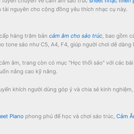
ực tuyến chuyên về cảm âm sáo trúc
sheet nhạc miễn 
à tài nguyên cho cộng đồng yêu thích nhạc cụ này.
cấp hàng trăm bản
cảm âm cho sáo trúc
, bao gồm c
 tone sáo như C5, A4, F4, giúp người chơi dễ dàng l
 cảm âm, trang còn có mục "Học thổi sáo" với các bài
uốn nâng cao kỹ năng.
uyến khích người dùng góp ý và chia sẻ kinh nghiệm
eet Piano
phong phú để học và chơi sáo trúc,
Cảm Â