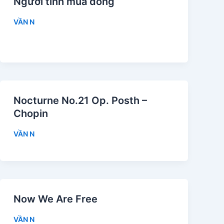
Người tình mùa đông
VẦN N
Nocturne No.21 Op. Posth –
Chopin
VẦN N
Now We Are Free
VẦN N