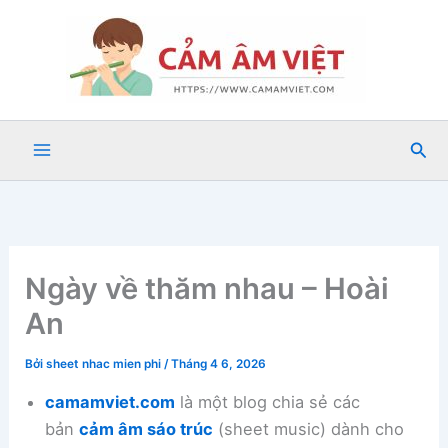
Nhảy
tới
nội
dung
Tìm
kiế
Ngày về thăm nhau – Hoài
An
Bởi
sheet nhac mien phi
/
Tháng 4 6, 2026
camamviet.com
là một blog chia sẻ các
bản
cảm âm sáo trúc
(sheet music) dành cho