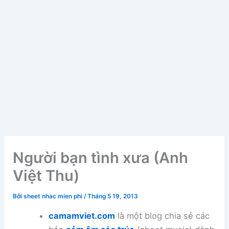
Người bạn tình xưa (Anh
Việt Thu)
Bởi
sheet nhac mien phi
/
Tháng 5 19, 2013
camamviet.com
là một blog chia sẻ các