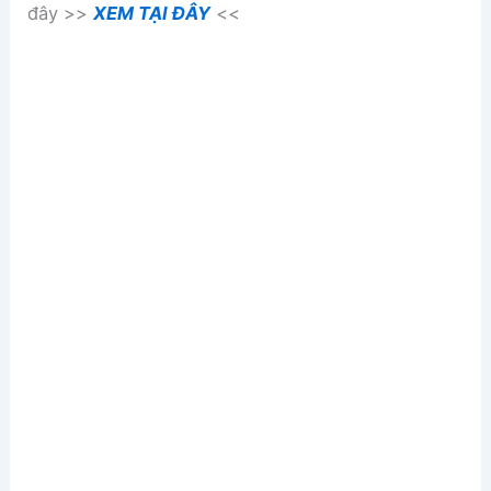
đây >>
XEM TẠI ĐÂY
<<