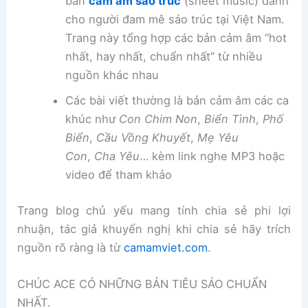
bản
cảm âm sáo trúc
(sheet music) dành
cho người đam mê sáo trúc tại Việt Nam.
Trang này tổng hợp các bản cảm âm “hot
nhất, hay nhất, chuẩn nhất” từ nhiều
nguồn khác nhau
Các bài viết thường là bản cảm âm các ca
khúc như
Con Chim Non
,
Biển Tình
,
Phố
Biển
,
Cầu Vồng Khuyết
,
Mẹ Yêu
Con
,
Cha Yêu
… kèm link nghe MP3 hoặc
video để tham khảo
Trang blog chủ yếu mang tính chia sẻ phi lợi
nhuận, tác giả khuyến nghị khi chia sẻ hãy trích
nguồn rõ ràng là từ
camamviet.com
.
CHÚC ACE CÓ NHỮNG BẢN TIÊU SÁO CHUẨN
NHẤT.