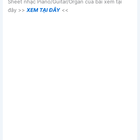
Sheet nhạc Piano/Guitar/Organ của bài xem tại
đây >>
XEM TẠI ĐÂY
<<