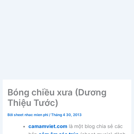
Bóng chiều xưa (Dương
Thiệu Tước)
Bởi
sheet nhac mien phi
/
Tháng 4 30, 2013
camamviet.com
là một blog chia sẻ các