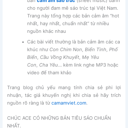
bản
cảm âm sáo trúc
(sheet music) dành
cho người đam mê sáo trúc tại Việt Nam.
Trang này tổng hợp các bản cảm âm “hot
nhất, hay nhất, chuẩn nhất” từ nhiều
nguồn khác nhau
Các bài viết thường là bản cảm âm các ca
khúc như
Con Chim Non
,
Biển Tình
,
Phố
Biển
,
Cầu Vồng Khuyết
,
Mẹ Yêu
Con
,
Cha Yêu
… kèm link nghe MP3 hoặc
video để tham khảo
Trang blog chủ yếu mang tính chia sẻ phi lợi
nhuận, tác giả khuyến nghị khi chia sẻ hãy trích
nguồn rõ ràng là từ
camamviet.com
.
CHÚC ACE CÓ NHỮNG BẢN TIÊU SÁO CHUẨN
NHẤT.