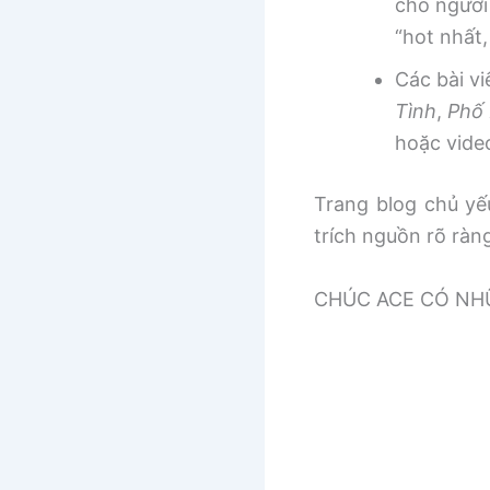
cho người
“hot nhất
Các bài v
Tình
,
Phố 
hoặc vide
Trang blog chủ yếu
trích nguồn rõ ràn
CHÚC ACE CÓ NHƯ