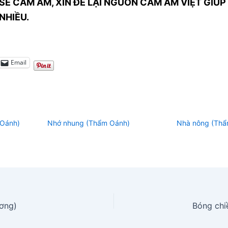
SẺ CẢM ÂM, XIN ĐỂ LẠI NGUỒN CẢM ÂM VIỆT GIÚP 
NHIỀU.
Email
 Oánh)
Nhớ nhung (Thẩm Oánh)
Nhà nông (Thẩ
ương)
Bóng chi