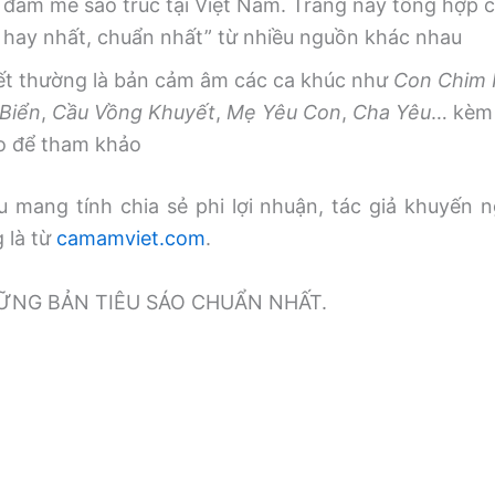
 đam mê sáo trúc tại Việt Nam. Trang này tổng hợp
, hay nhất, chuẩn nhất” từ nhiều nguồn khác nhau
iết thường là bản cảm âm các ca khúc như
Con Chim
Biển
,
Cầu Vồng Khuyết
,
Mẹ Yêu Con
,
Cha Yêu
… kèm 
o để tham khảo
 mang tính chia sẻ phi lợi nhuận, tác giả khuyến n
g là từ
camamviet.com
.
̃NG BẢN TIÊU SÁO CHUẨN NHẤT.