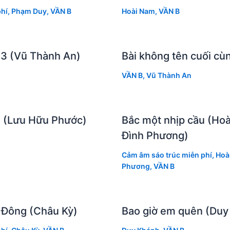
hí
,
Phạm Duy
,
VẦN B
Hoài Nam
,
VẦN B
 3 (Vũ Thành An)
Bài không tên cuối cù
VẦN B
,
Vũ Thành An
 (Lưu Hữu Phước)
Bắc một nhịp cầu (Ho
Đình Phương)
Cảm âm sáo trúc miễn phí
,
Hoà
Phương
,
VẦN B
 Đông (Châu Kỳ)
Bao giờ em quên (Duy