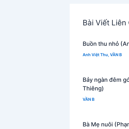
Bài Viết Liê
Buồn thu nhỏ (An
Anh Việt Thu
,
VẦN B
Bảy ngàn đêm gó
Thiêng)
VẦN B
Bà Mẹ nuôi (Phạ