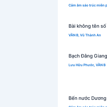
Cảm âm sáo trúc miễn p
Bài không tên số
VẦN B
,
Vũ Thành An
Bạch Đằng Giang
Lưu Hữu Phước
,
VẦN B
Bến nước Dương