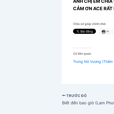
ANH CHỊ EM CHIA 
CẢM ƠN ACE RẤT 
Chia sẻ giúp mình nhé:
In
Có liên quan
Trưng Nữ Vương (Thẩm
TRƯỚC ĐÓ
Biết đến bao giờ (Lam Ph