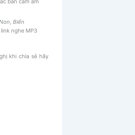
 các bản cảm âm
 Non
,
Biển
link nghe MP3
ghị khi chia sẻ hãy