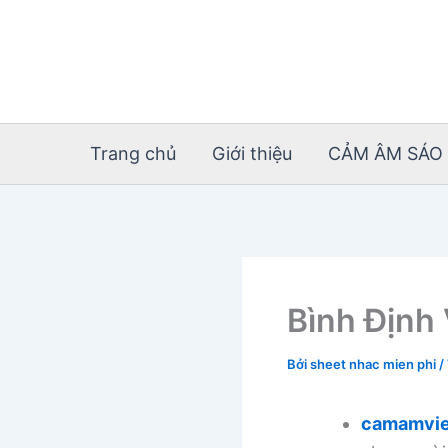
Nhảy
tới
nội
dung
Trang chủ
Giới thiệu
CẢM ÂM SÁO 
Bình Định
Bởi
sheet nhac mien phi
/
camamvie