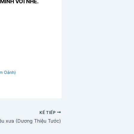
MÌNH VỚI NHÉ.
m Oánh)
KẾ TIẾP
ều xưa (Dương Thiệu Tước)