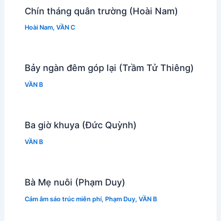
Chín tháng quân trường (Hoài Nam)
Hoài Nam
,
VẦN C
Bảy ngàn đêm góp lại (Trầm Tử Thiêng)
VẦN B
Ba giờ khuya (Đức Quỳnh)
VẦN B
Bà Mẹ nuôi (Phạm Duy)
Cảm âm sáo trúc miễn phí
,
Phạm Duy
,
VẦN B