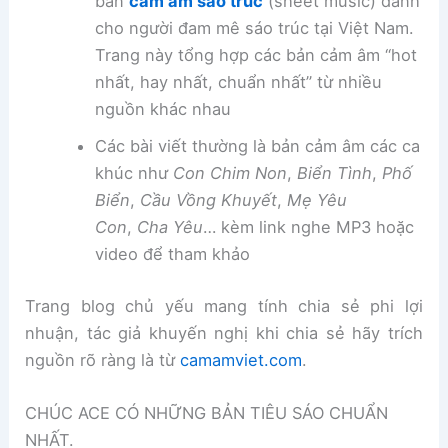
bản
cảm âm sáo trúc
(sheet music) dành
cho người đam mê sáo trúc tại Việt Nam.
Trang này tổng hợp các bản cảm âm “hot
nhất, hay nhất, chuẩn nhất” từ nhiều
nguồn khác nhau
Các bài viết thường là bản cảm âm các ca
khúc như
Con Chim Non
,
Biển Tình
,
Phố
Biển
,
Cầu Vồng Khuyết
,
Mẹ Yêu
Con
,
Cha Yêu
… kèm link nghe MP3 hoặc
video để tham khảo
Trang blog chủ yếu mang tính chia sẻ phi lợi
nhuận, tác giả khuyến nghị khi chia sẻ hãy trích
nguồn rõ ràng là từ
camamviet.com
.
CHÚC ACE CÓ NHỮNG BẢN TIÊU SÁO CHUẨN
NHẤT.