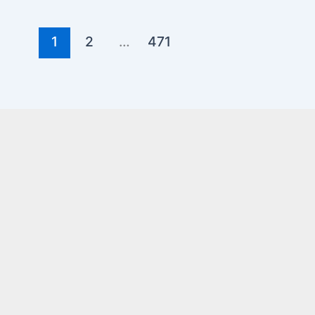
1
2
…
471