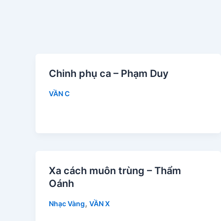
Chinh phụ ca – Phạm Duy
VẦN C
Xa cách muôn trùng – Thẩm
Oánh
,
Nhạc Vàng
VẦN X