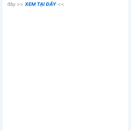
đây >>
XEM TẠI ĐÂY
<<