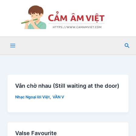
Nhảy
tới
nội
dung
Tìm
kiế
Vẫn chờ nhau (Still waiting at the door)
,
Nhạc Ngoại lời Việt
VẦN V
Valse Favourite