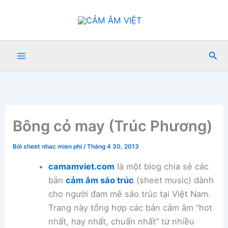
Nhảy
tới
nội
dung
Tìm
kiế
Bông cỏ may (Trúc Phương)
Bởi
sheet nhac mien phi
/
Tháng 4 30, 2013
camamviet.com
là một blog chia sẻ các
bản
cảm âm sáo trúc
(sheet music) dành
cho người đam mê sáo trúc tại Việt Nam.
Trang này tổng hợp các bản cảm âm “hot
nhất, hay nhất, chuẩn nhất” từ nhiều