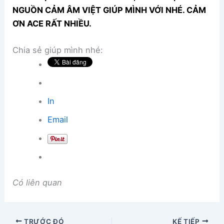
NGUỒN CẢM ÂM VIỆT GIÚP MÌNH VỚI NHÉ. CẢM
ƠN ACE RẤT NHIỀU.
Chia sẻ giúp mình nhé:
In
Email
Có liên quan
TRƯỚC ĐÓ
KẾ TIẾP