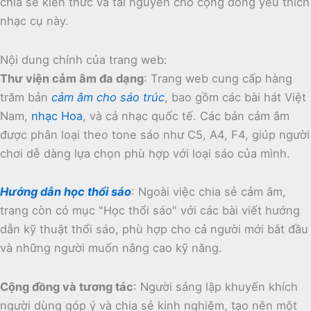
chia sẻ kiến thức và tài nguyên cho cộng đồng yêu thích
nhạc cụ này.
Nội dung chính của trang web:
Thư viện cảm âm đa dạng
:
Trang web cung cấp hàng
trăm bản
cảm âm cho sáo trúc
, bao gồm các bài hát Việt
Nam,
nhạc Hoa
, và cả nhạc quốc tế.
Các bản cảm âm
được phân loại theo tone sáo như C5, A4, F4, giúp người
chơi dễ dàng lựa chọn phù hợp với loại sáo của mình.
Hướng dẫn học thổi sáo
:
Ngoài việc chia sẻ cảm âm,
trang còn có mục "Học thổi sáo" với các bài viết hướng
dẫn kỹ thuật thổi sáo, phù hợp cho cả người mới bắt đầu
và những người muốn nâng cao kỹ năng.
Cộng đồng và tương tác
:
Người sáng lập khuyến khích
người dùng góp ý và chia sẻ kinh nghiệm, tạo nên một