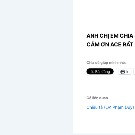
ANH CHỊ EM CHIA 
CẢM ƠN ACE RẤT 
Chia sẻ giúp mình nhé:
In
Có liên quan
Chiều tà (LV: Phạm Duy)