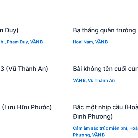
m Duy)
Ba tháng quân trường
hí
,
Phạm Duy
,
VẦN B
Hoài Nam
,
VẦN B
 3 (Vũ Thành An)
Bài không tên cuối cù
VẦN B
,
Vũ Thành An
 (Lưu Hữu Phước)
Bắc một nhịp cầu (Ho
Đình Phương)
Cảm âm sáo trúc miễn phí
,
Hoà
Phương
,
VẦN B