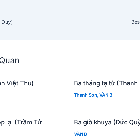
 Duy)
Bes
n Quan
h Việt Thu)
Ba tháng tạ từ (Thanh
Thanh Sơn
,
VẦN B
p lại (Trầm Tử
Ba giờ khuya (Đức Qu
VẦN B