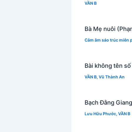
VẦN B
Bà Mẹ nuôi (Phạ
Cảm âm sáo trúc miễn p
Bài không tên số
VẦN B
,
Vũ Thành An
Bạch Đằng Giang
Lưu Hữu Phước
,
VẦN B