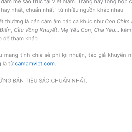
 đam mê sáo trúc tại Việt Nam. Trang này tổng hợp
, hay nhất, chuẩn nhất” từ nhiều nguồn khác nhau
iết thường là bản cảm âm các ca khúc như
Con Chim
Biển
,
Cầu Vồng Khuyết
,
Mẹ Yêu Con
,
Cha Yêu
… kèm 
o để tham khảo
 mang tính chia sẻ phi lợi nhuận, tác giả khuyến n
g là từ
camamviet.com
.
̃NG BẢN TIÊU SÁO CHUẨN NHẤT.