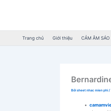
Nhảy
tới
nội
dung
Trang chủ
Giới thiệu
CẢM ÂM SÁO 
Bernardin
Bởi
sheet nhac mien phi
/
camamvie