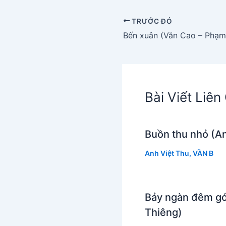
TRƯỚC ĐÓ
Bến xuân (Văn Cao – Phạm
Bài Viết Liê
Buồn thu nhỏ (An
Anh Việt Thu
,
VẦN B
Bảy ngàn đêm gó
Thiêng)