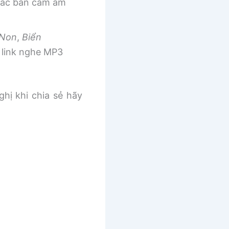
 các bản cảm âm
 Non
,
Biển
link nghe MP3
ghị khi chia sẻ hãy