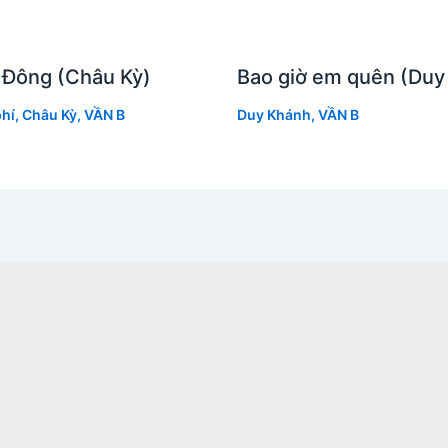
 Đông (Châu Kỳ)
Bao giờ em quên (Duy
hí
,
Châu Kỳ
,
VẦN B
Duy Khánh
,
VẦN B