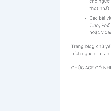
cho người
“hot nhất
Các bài v
Tình
,
Phố 
hoặc vide
Trang blog chủ yếu
trích nguồn rõ ràn
CHÚC ACE CÓ NHƯ