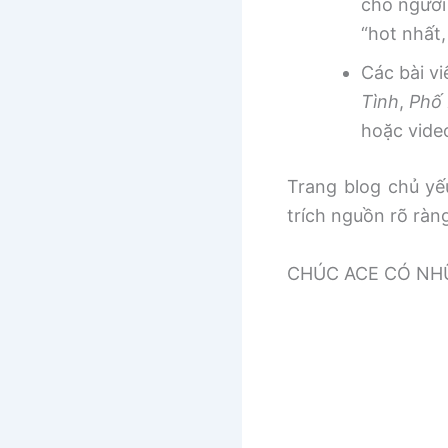
cho người
“hot nhất
Các bài v
Tình
,
Phố 
hoặc vide
Trang blog chủ yếu
trích nguồn rõ ràn
CHÚC ACE CÓ NHƯ