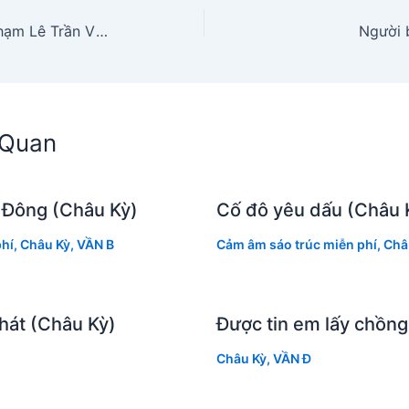
Giòng tâm sự (Lê Dinh – Phạm Lê Trần Vĩnh)
Người b
n Quan
 Đông (Châu Kỳ)
Cố đô yêu dấu (Châu 
hí
,
Châu Kỳ
,
VẦN B
Cảm âm sáo trúc miễn phí
,
Châ
hát (Châu Kỳ)
Được tin em lấy chồng
Châu Kỳ
,
VẦN Đ