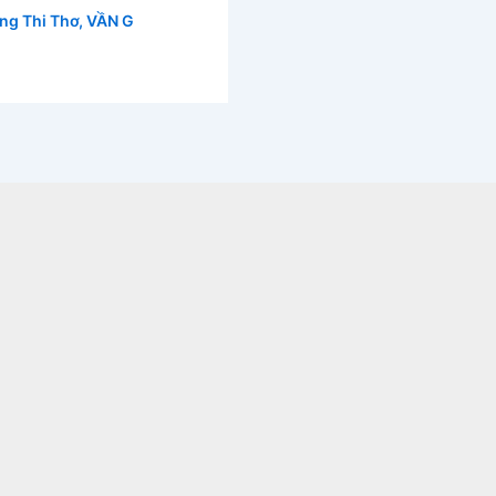
ng Thi Thơ
,
VẦN G