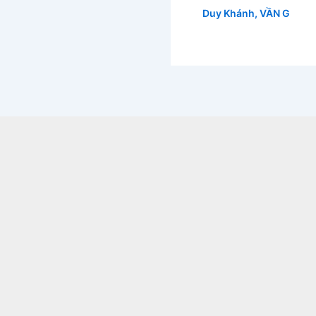
Duy Khánh
,
VẦN G