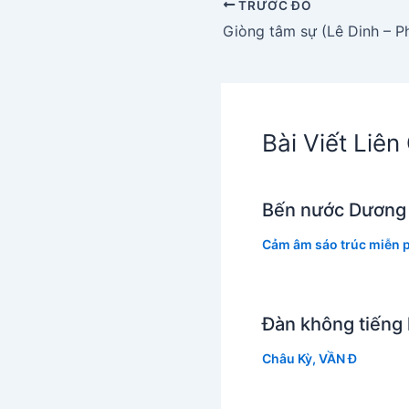
TRƯỚC ĐÓ
Bài Viết Liê
Bến nước Dương
Cảm âm sáo trúc miễn p
Đàn không tiếng 
Châu Kỳ
,
VẦN Đ