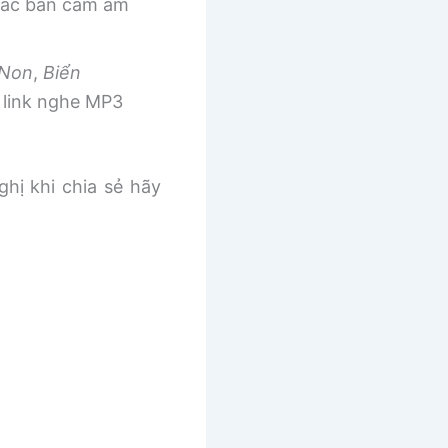
 các bản cảm âm
 Non
,
Biển
link nghe MP3
ghị khi chia sẻ hãy