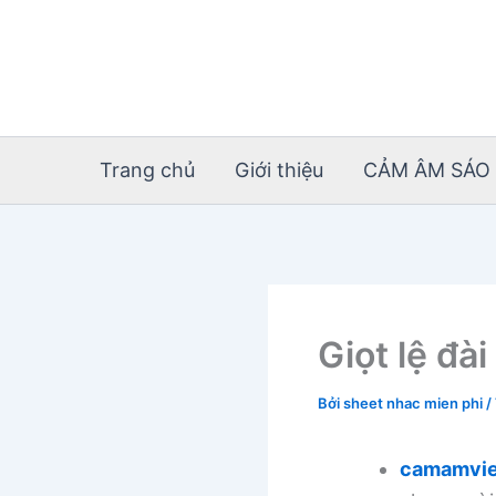
Nhảy
tới
nội
dung
Trang chủ
Giới thiệu
CẢM ÂM SÁO 
Giọt lệ đà
Bởi
sheet nhac mien phi
/
camamvie