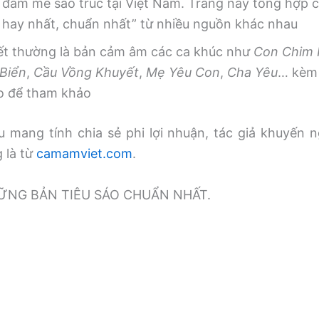
 đam mê sáo trúc tại Việt Nam. Trang này tổng hợp
, hay nhất, chuẩn nhất” từ nhiều nguồn khác nhau
iết thường là bản cảm âm các ca khúc như
Con Chim
Biển
,
Cầu Vồng Khuyết
,
Mẹ Yêu Con
,
Cha Yêu
… kèm 
o để tham khảo
 mang tính chia sẻ phi lợi nhuận, tác giả khuyến n
g là từ
camamviet.com
.
̃NG BẢN TIÊU SÁO CHUẨN NHẤT.