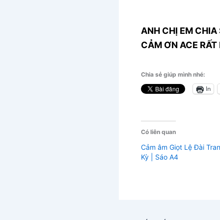
ANH CHỊ EM CHIA 
CẢM ƠN ACE RẤT 
Chia sẻ giúp mình nhé:
In
Có liên quan
Cảm âm Giọt Lệ Đài Tra
Kỳ | Sáo A4