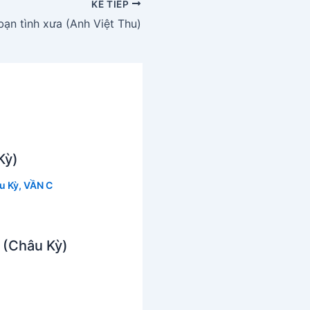
KẾ TIẾP
ạn tình xưa (Anh Việt Thu)
Kỳ)
u Kỳ
,
VẦN C
 (Châu Kỳ)