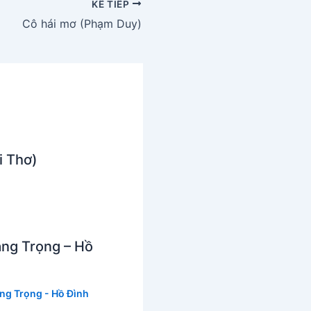
KẾ TIẾP
Cô hái mơ (Phạm Duy)
i Thơ)
àng Trọng – Hồ
ng Trọng - Hồ Đình