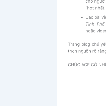
cho người
“hot nhất
Các bài v
Tình
,
Phố 
hoặc vide
Trang blog chủ yếu
trích nguồn rõ ràn
CHÚC ACE CÓ NHƯ