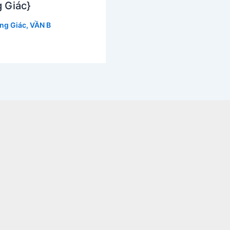
 Giác}
ng Giác
,
VẦN B