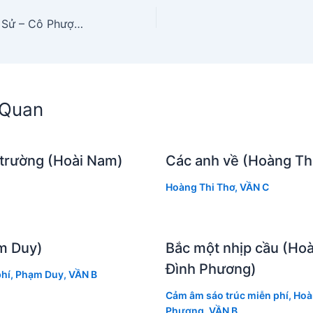
Chuyến xe lam chiều (Vinh Sử – Cô Phượng)
n Quan
 trường (Hoài Nam)
Các anh về (Hoàng Th
Hoàng Thi Thơ
,
VẦN C
m Duy)
Bắc một nhịp cầu (Ho
Đình Phương)
hí
,
Phạm Duy
,
VẦN B
Cảm âm sáo trúc miễn phí
,
Hoà
Phương
,
VẦN B