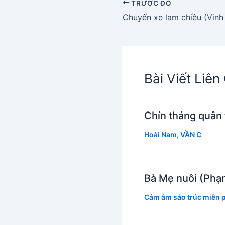
TRƯỚC ĐÓ
Bài Viết Liê
Chín tháng quân
Hoài Nam
,
VẦN C
Bà Mẹ nuôi (Phạ
Cảm âm sáo trúc miễn p