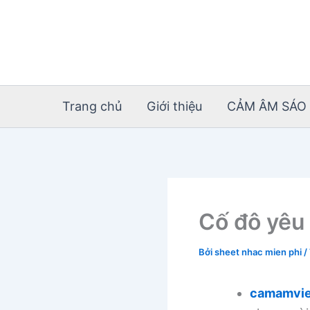
Nhảy
tới
nội
dung
Trang chủ
Giới thiệu
CẢM ÂM SÁO 
Cố đô yêu
Bởi
sheet nhac mien phi
/
camamvie