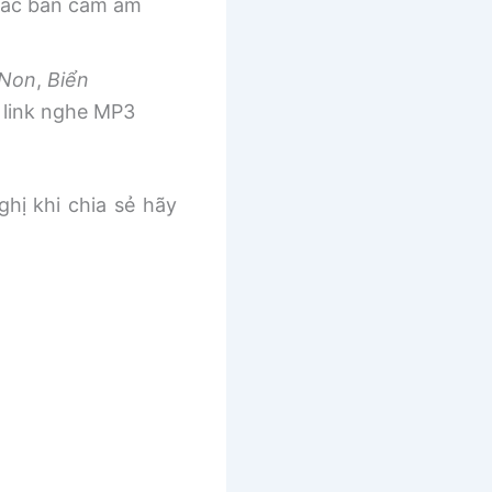
 các bản cảm âm
 Non
,
Biển
link nghe MP3
ghị khi chia sẻ hãy