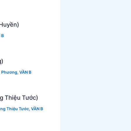
 Huyền)
 B
g)
 Phương
,
VẦN B
g Thiệu Tước)
ng Thiệu Tước
,
VẦN B