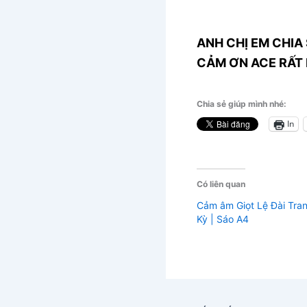
ANH CHỊ EM CHIA 
CẢM ƠN ACE RẤT 
Chia sẻ giúp mình nhé:
In
Có liên quan
Cảm âm Giọt Lệ Đài Tra
Kỳ | Sáo A4