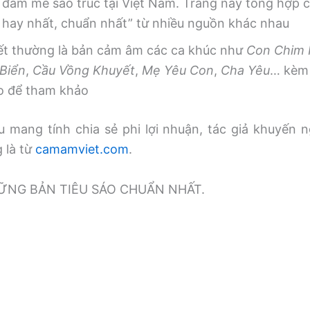
 đam mê sáo trúc tại Việt Nam. Trang này tổng hợp
, hay nhất, chuẩn nhất” từ nhiều nguồn khác nhau
iết thường là bản cảm âm các ca khúc như
Con Chim
Biển
,
Cầu Vồng Khuyết
,
Mẹ Yêu Con
,
Cha Yêu
… kèm 
o để tham khảo
 mang tính chia sẻ phi lợi nhuận, tác giả khuyến n
g là từ
camamviet.com
.
̃NG BẢN TIÊU SÁO CHUẨN NHẤT.