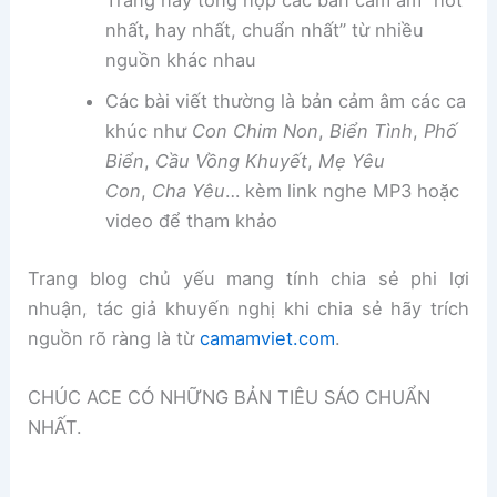
Trang này tổng hợp các bản cảm âm “hot
nhất, hay nhất, chuẩn nhất” từ nhiều
nguồn khác nhau
Các bài viết thường là bản cảm âm các ca
khúc như
Con Chim Non
,
Biển Tình
,
Phố
Biển
,
Cầu Vồng Khuyết
,
Mẹ Yêu
Con
,
Cha Yêu
… kèm link nghe MP3 hoặc
video để tham khảo
Trang blog chủ yếu mang tính chia sẻ phi lợi
nhuận, tác giả khuyến nghị khi chia sẻ hãy trích
nguồn rõ ràng là từ
camamviet.com
.
CHÚC ACE CÓ NHỮNG BẢN TIÊU SÁO CHUẨN
NHẤT.