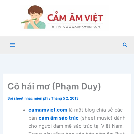
Nhảy
tới
nội
dung
Tìm
kiế
Cô hái mơ (Phạm Duy)
Bởi
sheet nhac mien phi
/
Tháng 5 2, 2013
camamviet.com
là một blog chia sẻ các
bản
cảm âm sáo trúc
(sheet music) dành
cho người đam mê sáo trúc tại Việt Nam.