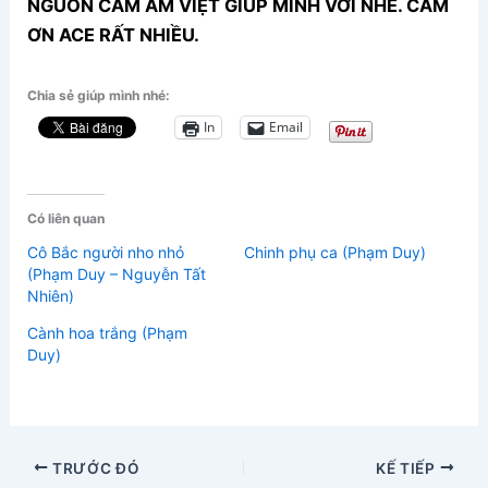
NGUỒN CẢM ÂM VIỆT GIÚP MÌNH VỚI NHÉ. CẢM
ƠN ACE RẤT NHIỀU.
Chia sẻ giúp mình nhé:
In
Email
Có liên quan
Cô Bắc người nho nhỏ
Chinh phụ ca (Phạm Duy)
(Phạm Duy – Nguyễn Tất
Nhiên)
Cành hoa trắng (Phạm
Duy)
TRƯỚC ĐÓ
KẾ TIẾP