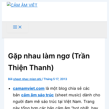
Nhảy
tới
nội
dung
Tìm
kiếm
Gặp nhau làm ngơ (Trần
Thiện Thanh)
Bởi
sheet nhac mien phi
/
Tháng 5 17, 2013
camamviet.com
là một blog chia sẻ các
bản
cảm âm sáo trúc
(sheet music) dành cho
người đam mê sáo trúc tại Việt Nam. Trang
này tổng hợp các bản cảm âm “hot nhất, hay