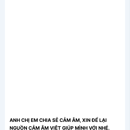
ANH CHỊ EM CHIA SẺ CẢM ÂM, XIN ĐỂ LẠI
NGUỒN CẢM ÂM VIỆT GIÚP MÌNH VỚI NHÉ.