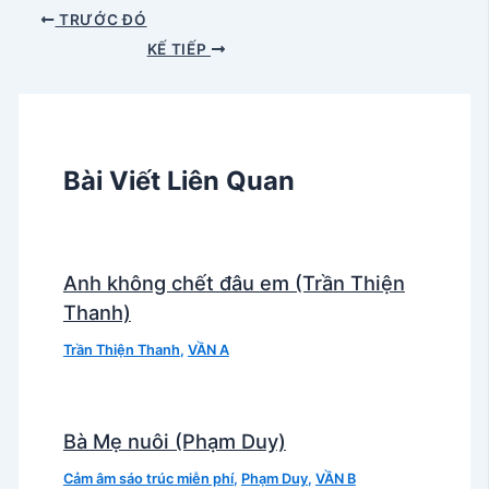
TRƯỚC ĐÓ
KẾ TIẾP
Bài Viết Liên Quan
Anh không chết đâu em (Trần Thiện
Thanh)
Trần Thiện Thanh
,
VẦN A
Bà Mẹ nuôi (Phạm Duy)
Cảm âm sáo trúc miễn phí
,
Phạm Duy
,
VẦN B