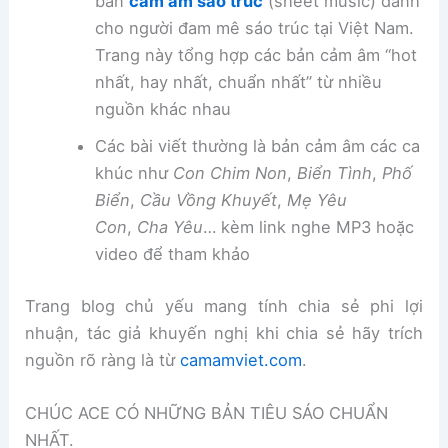
bản
cảm âm sáo trúc
(sheet music) dành
cho người đam mê sáo trúc tại Việt Nam.
Trang này tổng hợp các bản cảm âm “hot
nhất, hay nhất, chuẩn nhất” từ nhiều
nguồn khác nhau
Các bài viết thường là bản cảm âm các ca
khúc như
Con Chim Non
,
Biển Tình
,
Phố
Biển
,
Cầu Vồng Khuyết
,
Mẹ Yêu
Con
,
Cha Yêu
… kèm link nghe MP3 hoặc
video để tham khảo
Trang blog chủ yếu mang tính chia sẻ phi lợi
nhuận, tác giả khuyến nghị khi chia sẻ hãy trích
nguồn rõ ràng là từ
camamviet.com
.
CHÚC ACE CÓ NHỮNG BẢN TIÊU SÁO CHUẨN
NHẤT.