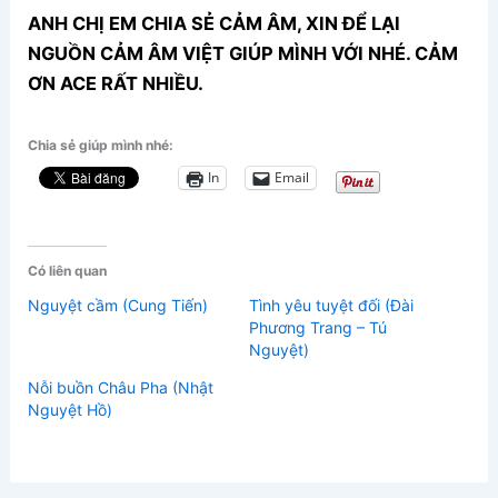
ANH CHỊ EM CHIA SẺ CẢM ÂM, XIN ĐỂ LẠI
NGUỒN CẢM ÂM VIỆT GIÚP MÌNH VỚI NHÉ. CẢM
ƠN ACE RẤT NHIỀU.
Chia sẻ giúp mình nhé:
In
Email
Có liên quan
Nguyệt cầm (Cung Tiến)
Tình yêu tuyệt đối (Đài
Phương Trang – Tú
Nguyệt)
Nỗi buồn Châu Pha (Nhật
Nguyệt Hồ)