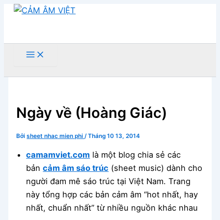
Nhảy
tới
nội
dung
Tìm
kiếm
Ngày về (Hoàng Giác)
Bởi
sheet nhac mien phi
/
Tháng 10 13, 2014
camamviet.com
là một blog chia sẻ các
bản
cảm âm sáo trúc
(sheet music) dành cho
người đam mê sáo trúc tại Việt Nam. Trang
này tổng hợp các bản cảm âm “hot nhất, hay
nhất, chuẩn nhất” từ nhiều nguồn khác nhau