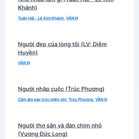
Khánh)
Tuấn Hải - Lê Kim Khánh
,
VẦN N
Người đẹp của lòng tôi (LV: Diễm
Huyền)
VẦN N
Người nhập cuộc (Trúc Phương)
Cảm âm sáo trúc miễn phí
,
Trúc Phương
,
VẦN N
Người thợ săn và đàn chim nhỏ
(Vương Đức Long)