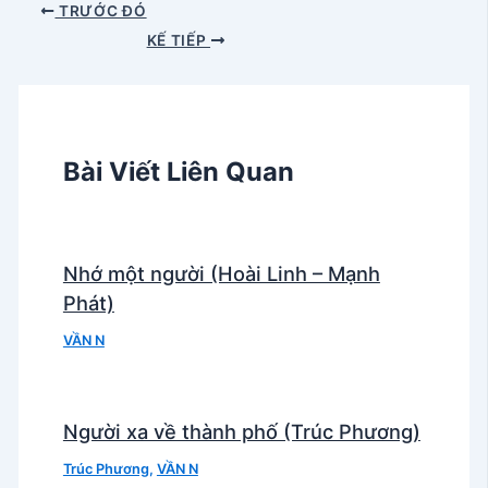
TRƯỚC ĐÓ
KẾ TIẾP
Bài Viết Liên Quan
Nhớ một người (Hoài Linh – Mạnh
Phát)
VẦN N
Người xa về thành phố (Trúc Phương)
Trúc Phương
,
VẦN N