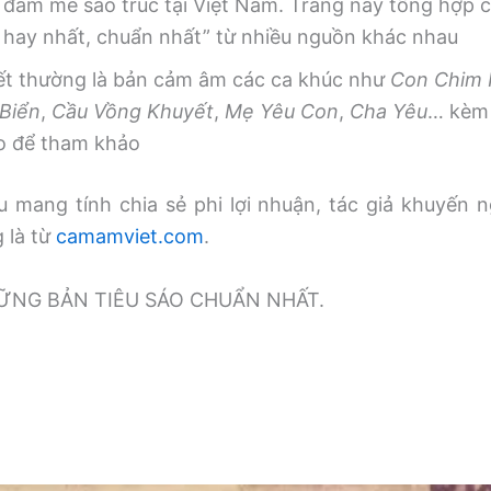
 đam mê sáo trúc tại Việt Nam. Trang này tổng hợp
, hay nhất, chuẩn nhất” từ nhiều nguồn khác nhau
iết thường là bản cảm âm các ca khúc như
Con Chim
Biển
,
Cầu Vồng Khuyết
,
Mẹ Yêu Con
,
Cha Yêu
… kèm 
o để tham khảo
 mang tính chia sẻ phi lợi nhuận, tác giả khuyến n
g là từ
camamviet.com
.
̃NG BẢN TIÊU SÁO CHUẨN NHẤT.