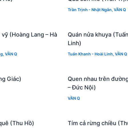
Trần Trịnh - Nhật Ngân
,
VẦN Q
vỹ (Hoàng Lang – Hà
Quán nửa khuya (Tuấn
Linh)
ng
,
VẦN Q
Tuấn Khanh - Hoài Linh
,
VẦN Q
g Giác)
Quen nhau trên đường
– Đức Nội)
VẦN Q
quê (Thu Hồ)
Tím cả rừng chiều (Th