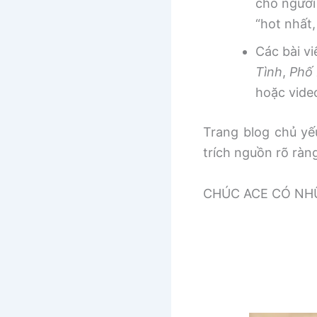
cho người
“hot nhất
Các bài v
Tình
,
Phố 
hoặc vide
Trang blog chủ yếu
trích nguồn rõ ràn
CHÚC ACE CÓ NHƯ