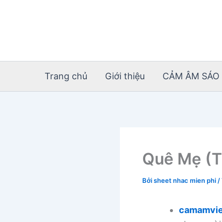
Nhảy
tới
nội
dung
Trang chủ
Giới thiệu
CẢM ÂM SÁO 
Quê Mẹ (T
Bởi
sheet nhac mien phi
/
camamvie