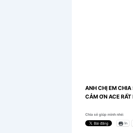
ANH CHỊ EM CHIA 
CẢM ƠN ACE RẤT 
Chia sẻ giúp mình nhé:
In