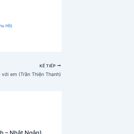
hu Hồ)
KẾ TIẾP
 với em (Trần Thiện Thanh)
h – Nhật Ngân)