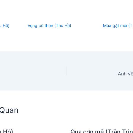
u Hồ)
Vọng cô thôn (Thu Hồ)
Mùa gặt mới (T
Anh về
n Quan
u Hồ)
Qua cơn mê (Trần Trịn