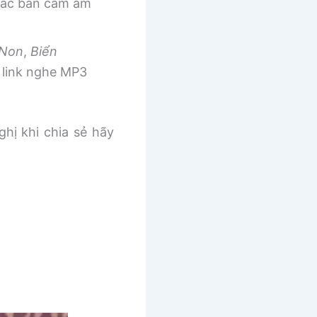
 các bản cảm âm
 Non
,
Biển
link nghe MP3
ghị khi chia sẻ hãy