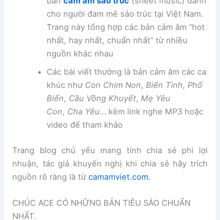
bản
cảm âm sáo trúc
(sheet music) dành
cho người đam mê sáo trúc tại Việt Nam.
Trang này tổng hợp các bản cảm âm “hot
nhất, hay nhất, chuẩn nhất” từ nhiều
nguồn khác nhau
Các bài viết thường là bản cảm âm các ca
khúc như
Con Chim Non
,
Biển Tình
,
Phố
Biển
,
Cầu Vồng Khuyết
,
Mẹ Yêu
Con
,
Cha Yêu
… kèm link nghe MP3 hoặc
video để tham khảo
Trang blog chủ yếu mang tính chia sẻ phi lợi
nhuận, tác giả khuyến nghị khi chia sẻ hãy trích
nguồn rõ ràng là từ
camamviet.com
.
CHÚC ACE CÓ NHỮNG BẢN TIÊU SÁO CHUẨN
NHẤT.