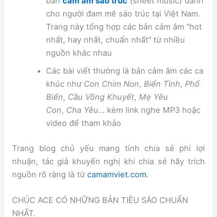
bản
cảm âm sáo trúc
(sheet music) dành
cho người đam mê sáo trúc tại Việt Nam.
Trang này tổng hợp các bản cảm âm “hot
nhất, hay nhất, chuẩn nhất” từ nhiều
nguồn khác nhau
Các bài viết thường là bản cảm âm các ca
khúc như
Con Chim Non
,
Biển Tình
,
Phố
Biển
,
Cầu Vồng Khuyết
,
Mẹ Yêu
Con
,
Cha Yêu
… kèm link nghe MP3 hoặc
video để tham khảo
Trang blog chủ yếu mang tính chia sẻ phi lợi
nhuận, tác giả khuyến nghị khi chia sẻ hãy trích
nguồn rõ ràng là từ
camamviet.com
.
CHÚC ACE CÓ NHỮNG BẢN TIÊU SÁO CHUẨN
NHẤT.