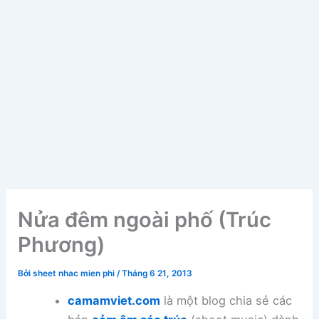
Nửa đêm ngoài phố (Trúc
Phương)
Bởi
sheet nhac mien phi
/
Tháng 6 21, 2013
camamviet.com
là một blog chia sẻ các