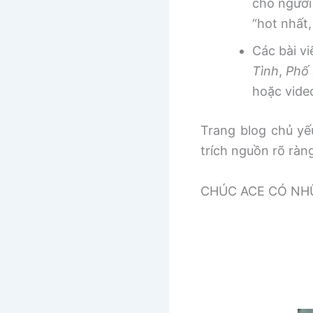
cho người
“hot nhất
Các bài v
Tình
,
Phố 
hoặc vide
Trang blog chủ yếu
trích nguồn rõ ràn
CHÚC ACE CÓ NHƯ