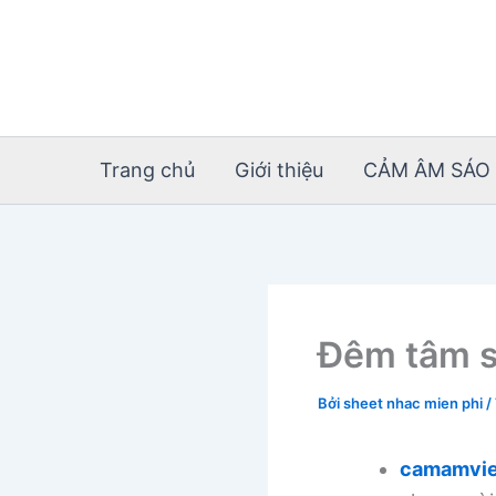
Nhảy
tới
nội
dung
Trang chủ
Giới thiệu
CẢM ÂM SÁO 
Đêm tâm s
Bởi
sheet nhac mien phi
/
camamvie