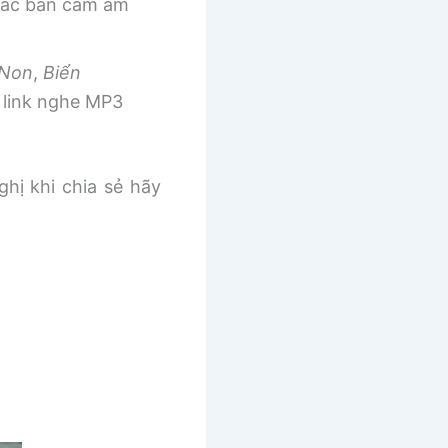
 các bản cảm âm
 Non
,
Biển
link nghe MP3
ghị khi chia sẻ hãy