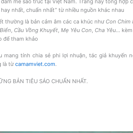
 đam mê sáo trúc tại Việt Nam. Trang này tổng hợp
, hay nhất, chuẩn nhất” từ nhiều nguồn khác nhau
iết thường là bản cảm âm các ca khúc như
Con Chim
Biển
,
Cầu Vồng Khuyết
,
Mẹ Yêu Con
,
Cha Yêu
… kèm 
o để tham khảo
 mang tính chia sẻ phi lợi nhuận, tác giả khuyến n
g là từ
camamviet.com
.
̃NG BẢN TIÊU SÁO CHUẨN NHẤT.