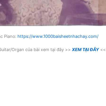
ạc Piano:
https://www.1000baisheetnhachay.com/
uitar/Organ của bài xem tại đây >>
XEM TẠI ĐÂY
<<