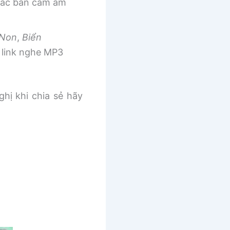
 các bản cảm âm
 Non
,
Biển
link nghe MP3
ghị khi chia sẻ hãy