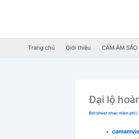
Nhảy
tới
nội
dung
Trang chủ
Giới thiệu
CẢM ÂM SÁO 
Đại lộ hoà
Bởi
sheet nhac mien phi
/
camamvie