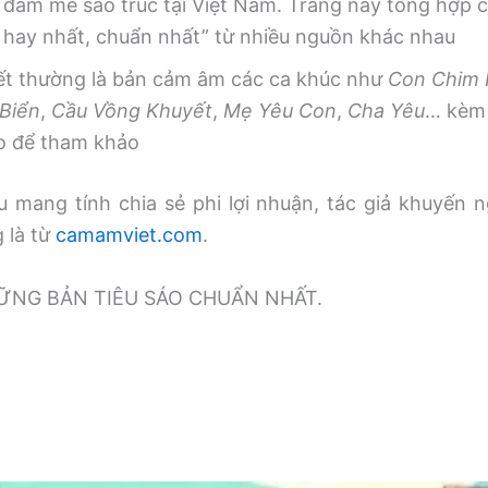
 đam mê sáo trúc tại Việt Nam. Trang này tổng hợp
, hay nhất, chuẩn nhất” từ nhiều nguồn khác nhau
iết thường là bản cảm âm các ca khúc như
Con Chim
Biển
,
Cầu Vồng Khuyết
,
Mẹ Yêu Con
,
Cha Yêu
… kèm 
o để tham khảo
 mang tính chia sẻ phi lợi nhuận, tác giả khuyến n
g là từ
camamviet.com
.
̃NG BẢN TIÊU SÁO CHUẨN NHẤT.