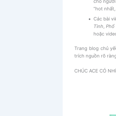
cho người
“hot nhất
Các bài v
Tình
,
Phố 
hoặc vide
Trang blog chủ yếu
trích nguồn rõ ràn
CHÚC ACE CÓ NHƯ