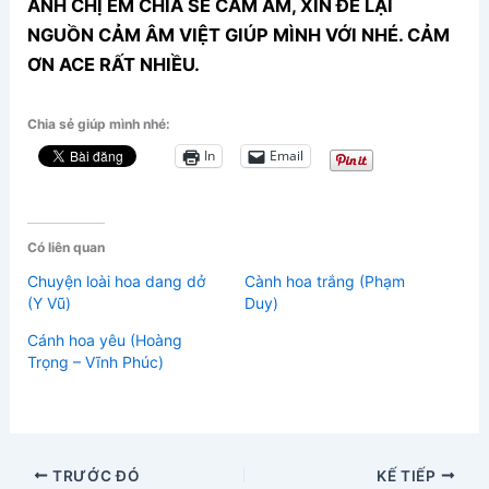
ANH CHỊ EM CHIA SẺ CẢM ÂM, XIN ĐỂ LẠI
NGUỒN CẢM ÂM VIỆT GIÚP MÌNH VỚI NHÉ. CẢM
ƠN ACE RẤT NHIỀU.
Chia sẻ giúp mình nhé:
In
Email
Có liên quan
Chuyện loài hoa dang dở
Cành hoa trắng (Phạm
(Y Vũ)
Duy)
Cánh hoa yêu (Hoàng
Trọng – Vĩnh Phúc)
TRƯỚC ĐÓ
KẾ TIẾP