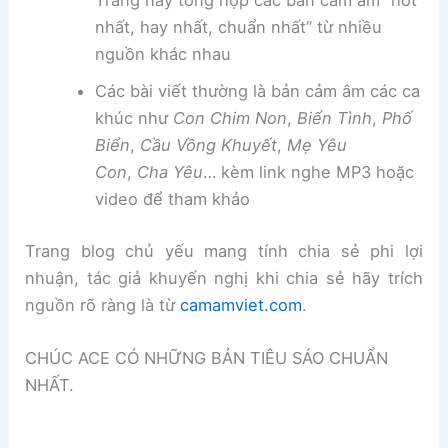
Trang này tổng hợp các bản cảm âm “hot
nhất, hay nhất, chuẩn nhất” từ nhiều
nguồn khác nhau
Các bài viết thường là bản cảm âm các ca
khúc như
Con Chim Non
,
Biển Tình
,
Phố
Biển
,
Cầu Vồng Khuyết
,
Mẹ Yêu
Con
,
Cha Yêu
… kèm link nghe MP3 hoặc
video để tham khảo
Trang blog chủ yếu mang tính chia sẻ phi lợi
nhuận, tác giả khuyến nghị khi chia sẻ hãy trích
nguồn rõ ràng là từ
camamviet.com
.
CHÚC ACE CÓ NHỮNG BẢN TIÊU SÁO CHUẨN
NHẤT.