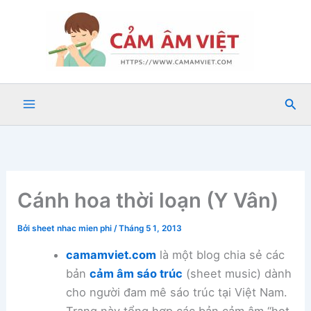
Nhảy
tới
nội
dung
Tìm
kiế
Cánh hoa thời loạn (Y Vân)
Bởi
sheet nhac mien phi
/
Tháng 5 1, 2013
camamviet.com
là một blog chia sẻ các
bản
cảm âm sáo trúc
(sheet music) dành
cho người đam mê sáo trúc tại Việt Nam.