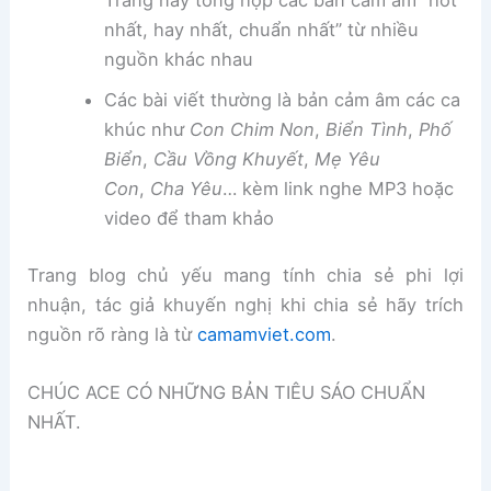
Trang này tổng hợp các bản cảm âm “hot
nhất, hay nhất, chuẩn nhất” từ nhiều
nguồn khác nhau
Các bài viết thường là bản cảm âm các ca
khúc như
Con Chim Non
,
Biển Tình
,
Phố
Biển
,
Cầu Vồng Khuyết
,
Mẹ Yêu
Con
,
Cha Yêu
… kèm link nghe MP3 hoặc
video để tham khảo
Trang blog chủ yếu mang tính chia sẻ phi lợi
nhuận, tác giả khuyến nghị khi chia sẻ hãy trích
nguồn rõ ràng là từ
camamviet.com
.
CHÚC ACE CÓ NHỮNG BẢN TIÊU SÁO CHUẨN
NHẤT.