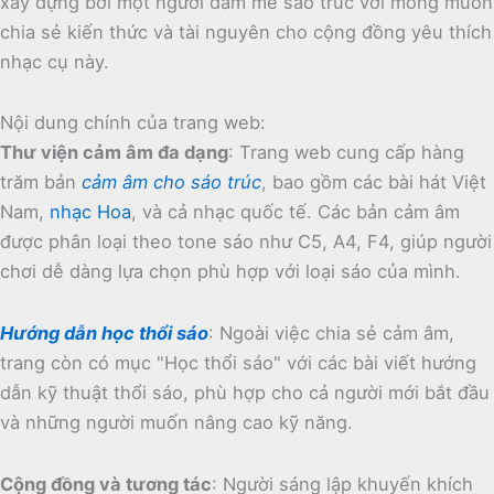
xây dựng bởi một người đam mê sáo trúc với mong muốn
chia sẻ kiến thức và tài nguyên cho cộng đồng yêu thích
nhạc cụ này.
Nội dung chính của trang web:
Thư viện cảm âm đa dạng
:
Trang web cung cấp hàng
trăm bản
cảm âm cho sáo trúc
, bao gồm các bài hát Việt
Nam,
nhạc Hoa
, và cả nhạc quốc tế.
Các bản cảm âm
được phân loại theo tone sáo như C5, A4, F4, giúp người
chơi dễ dàng lựa chọn phù hợp với loại sáo của mình.
Hướng dẫn học thổi sáo
:
Ngoài việc chia sẻ cảm âm,
trang còn có mục "Học thổi sáo" với các bài viết hướng
dẫn kỹ thuật thổi sáo, phù hợp cho cả người mới bắt đầu
và những người muốn nâng cao kỹ năng.
Cộng đồng và tương tác
:
Người sáng lập khuyến khích