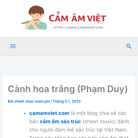
Nhảy
tới
nội
dung
Tìm
kiế
Cành hoa trắng (Phạm Duy)
Bởi
sheet nhac mien phi
/
Tháng 5 1, 2013
camamviet.com
là một blog chia sẻ các
bản
cảm âm sáo trúc
(sheet music) dành
cho người đam mê sáo trúc tại Việt Nam.