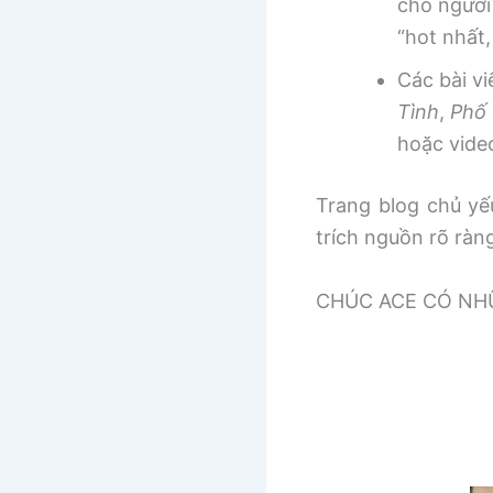
cho người
“hot nhất
Các bài v
Tình
,
Phố 
hoặc vide
Trang blog chủ yếu
trích nguồn rõ ràn
CHÚC ACE CÓ NHƯ