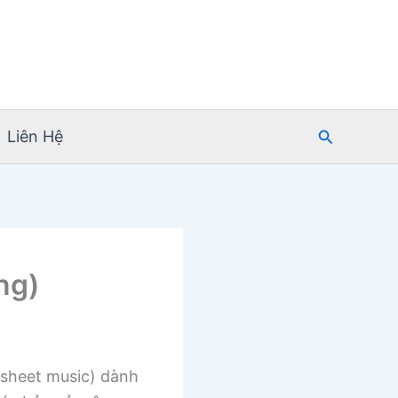
Tìm
Liên Hệ
kiếm
ng)
sheet music) dành