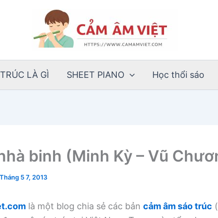
TRÚC LÀ GÌ
SHEET PIANO
Học thổi sáo
nhà binh (Minh Kỳ – Vũ Chươ
Tháng 5 7, 2013
t.com
là một blog chia sẻ các bản
cảm âm sáo trúc
(