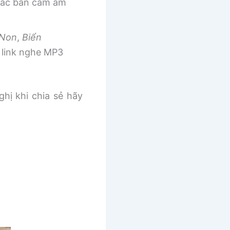
 các bản cảm âm
 Non
,
Biển
link nghe MP3
ghị khi chia sẻ hãy