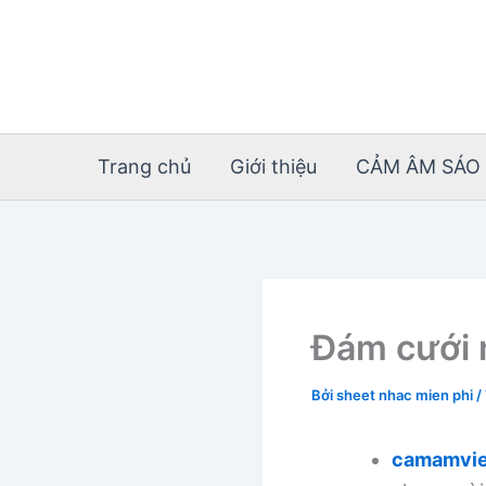
Nhảy
tới
nội
dung
Trang chủ
Giới thiệu
CẢM ÂM SÁO 
Đám cưới 
Bởi
sheet nhac mien phi
/
camamvie