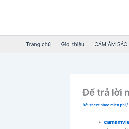
Nhảy
tới
nội
dung
Trang chủ
Giới thiệu
CẢM ÂM SÁO 
Để trả lời
Bởi
sheet nhac mien phi
/
camamvie