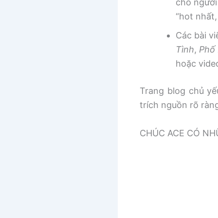
cho người
“hot nhất
Các bài v
Tình
,
Phố 
hoặc vide
Trang blog chủ yếu
trích nguồn rõ ràn
CHÚC ACE CÓ NHƯ