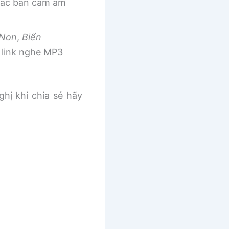
 các bản cảm âm
 Non
,
Biển
link nghe MP3
ghị khi chia sẻ hãy