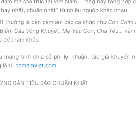
 đam mê sáo trúc tại Việt Nam. Trang này tổng hợp
, hay nhất, chuẩn nhất” từ nhiều nguồn khác nhau
iết thường là bản cảm âm các ca khúc như
Con Chim
Biển
,
Cầu Vồng Khuyết
,
Mẹ Yêu Con
,
Cha Yêu
… kèm 
o để tham khảo
 mang tính chia sẻ phi lợi nhuận, tác giả khuyến n
g là từ
camamviet.com
.
̃NG BẢN TIÊU SÁO CHUẨN NHẤT.