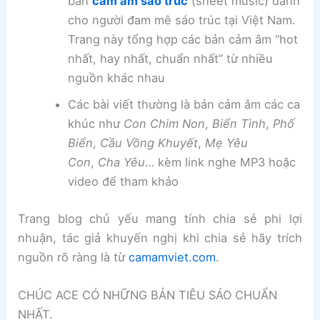
bản
cảm âm sáo trúc
(sheet music) dành
cho người đam mê sáo trúc tại Việt Nam.
Trang này tổng hợp các bản cảm âm “hot
nhất, hay nhất, chuẩn nhất” từ nhiều
nguồn khác nhau
Các bài viết thường là bản cảm âm các ca
khúc như
Con Chim Non
,
Biển Tình
,
Phố
Biển
,
Cầu Vồng Khuyết
,
Mẹ Yêu
Con
,
Cha Yêu
… kèm link nghe MP3 hoặc
video để tham khảo
Trang blog chủ yếu mang tính chia sẻ phi lợi
nhuận, tác giả khuyến nghị khi chia sẻ hãy trích
nguồn rõ ràng là từ
camamviet.com
.
CHÚC ACE CÓ NHỮNG BẢN TIÊU SÁO CHUẨN
NHẤT.