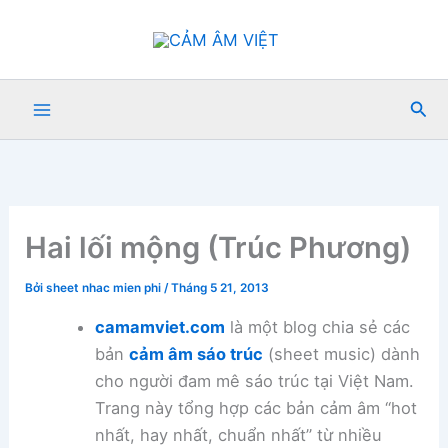
Nhảy
tới
nội
dung
Tìm
kiế
Hai lối mộng (Trúc Phương)
Bởi
sheet nhac mien phi
/
Tháng 5 21, 2013
camamviet.com
là một blog chia sẻ các
bản
cảm âm sáo trúc
(sheet music) dành
cho người đam mê sáo trúc tại Việt Nam.
Trang này tổng hợp các bản cảm âm “hot
nhất, hay nhất, chuẩn nhất” từ nhiều