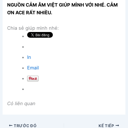
NGUỒN CẢM ÂM VIỆT GIÚP MÌNH VỚI NHÉ. CẢM
ƠN ACE RẤT NHIỀU.
Chia sẻ giúp mình nhé:
In
Email
Có liên quan
TRƯỚC ĐÓ
KẾ TIẾP