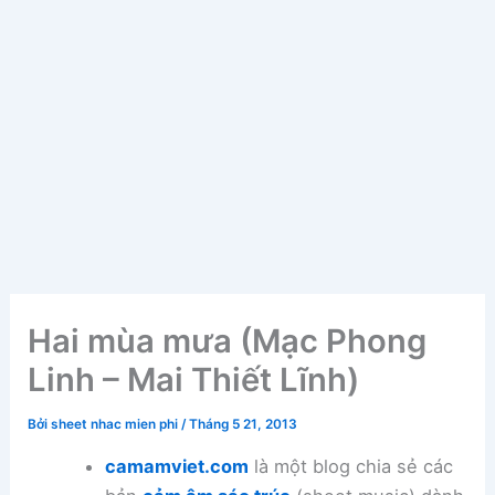
Hai mùa mưa (Mạc Phong
Linh – Mai Thiết Lĩnh)
Bởi
sheet nhac mien phi
/
Tháng 5 21, 2013
camamviet.com
là một blog chia sẻ các