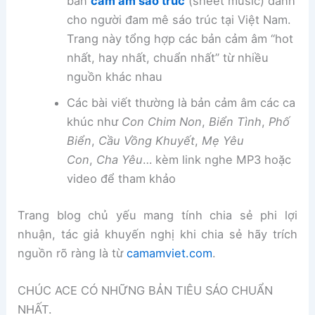
bản
cảm âm sáo trúc
(sheet music) dành
cho người đam mê sáo trúc tại Việt Nam.
Trang này tổng hợp các bản cảm âm “hot
nhất, hay nhất, chuẩn nhất” từ nhiều
nguồn khác nhau
Các bài viết thường là bản cảm âm các ca
khúc như
Con Chim Non
,
Biển Tình
,
Phố
Biển
,
Cầu Vồng Khuyết
,
Mẹ Yêu
Con
,
Cha Yêu
… kèm link nghe MP3 hoặc
video để tham khảo
Trang blog chủ yếu mang tính chia sẻ phi lợi
nhuận, tác giả khuyến nghị khi chia sẻ hãy trích
nguồn rõ ràng là từ
camamviet.com
.
CHÚC ACE CÓ NHỮNG BẢN TIÊU SÁO CHUẨN
NHẤT.