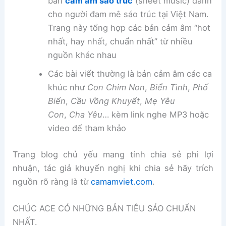
bản
cảm âm sáo trúc
(sheet music) dành
cho người đam mê sáo trúc tại Việt Nam.
Trang này tổng hợp các bản cảm âm “hot
nhất, hay nhất, chuẩn nhất” từ nhiều
nguồn khác nhau
Các bài viết thường là bản cảm âm các ca
khúc như
Con Chim Non
,
Biển Tình
,
Phố
Biển
,
Cầu Vồng Khuyết
,
Mẹ Yêu
Con
,
Cha Yêu
… kèm link nghe MP3 hoặc
video để tham khảo
Trang blog chủ yếu mang tính chia sẻ phi lợi
nhuận, tác giả khuyến nghị khi chia sẻ hãy trích
nguồn rõ ràng là từ
camamviet.com
.
CHÚC ACE CÓ NHỮNG BẢN TIÊU SÁO CHUẨN
NHẤT.