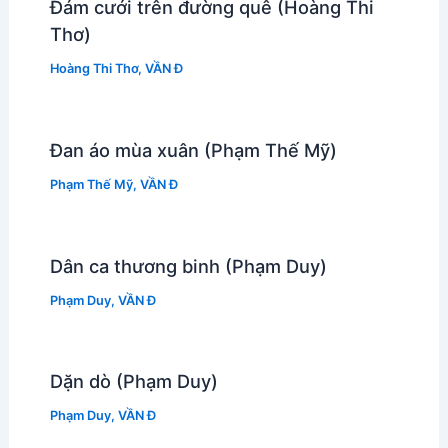
Đám cưới trên đường quê (Hoàng Thi
Thơ)
Hoàng Thi Thơ
,
VẦN Đ
Đan áo mùa xuân (Phạm Thế Mỹ)
Phạm Thế Mỹ
,
VẦN Đ
Dân ca thương binh (Phạm Duy)
Phạm Duy
,
VẦN Đ
Dặn dò (Phạm Duy)
Phạm Duy
,
VẦN Đ