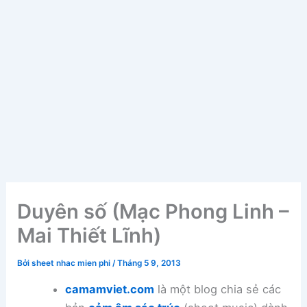
Duyên số (Mạc Phong Linh –
Mai Thiết Lĩnh)
Bởi
sheet nhac mien phi
/
Tháng 5 9, 2013
camamviet.com
là một blog chia sẻ các