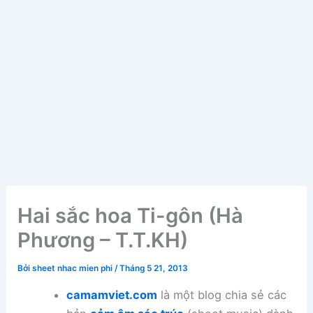
Hai sắc hoa Ti-gôn (Hà
Phương – T.T.KH)
Bởi
sheet nhac mien phi
/
Tháng 5 21, 2013
camamviet.com
là một blog chia sẻ các