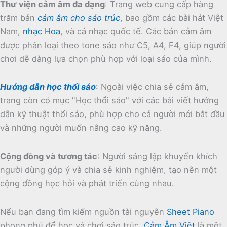
Thư viện cảm âm đa dạng
:
Trang web cung cấp hàng
trăm bản
cảm âm cho sáo trúc
, bao gồm các bài hát Việt
Nam,
nhạc Hoa
, và cả nhạc quốc tế.
Các bản cảm âm
được phân loại theo tone sáo như C5, A4, F4, giúp người
chơi dễ dàng lựa chọn phù hợp với loại sáo của mình.
Hướng dẫn học thổi sáo
:
Ngoài việc chia sẻ cảm âm,
trang còn có mục "Học thổi sáo" với các bài viết hướng
dẫn kỹ thuật thổi sáo, phù hợp cho cả người mới bắt đầu
và những người muốn nâng cao kỹ năng.
Cộng đồng và tương tác
:
Người sáng lập khuyến khích
người dùng góp ý và chia sẻ kinh nghiệm, tạo nên một
cộng đồng học hỏi và phát triển cùng nhau.
Nếu bạn đang tìm kiếm nguồn tài nguyên
Sheet Piano
phong phú để học và chơi sáo trúc,
Cảm Âm Việt
là một