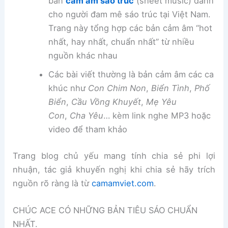
bản
cảm âm sáo trúc
(sheet music) dành
cho người đam mê sáo trúc tại Việt Nam.
Trang này tổng hợp các bản cảm âm “hot
nhất, hay nhất, chuẩn nhất” từ nhiều
nguồn khác nhau
Các bài viết thường là bản cảm âm các ca
khúc như
Con Chim Non
,
Biển Tình
,
Phố
Biển
,
Cầu Vồng Khuyết
,
Mẹ Yêu
Con
,
Cha Yêu
… kèm link nghe MP3 hoặc
video để tham khảo
Trang blog chủ yếu mang tính chia sẻ phi lợi
nhuận, tác giả khuyến nghị khi chia sẻ hãy trích
nguồn rõ ràng là từ
camamviet.com
.
CHÚC ACE CÓ NHỮNG BẢN TIÊU SÁO CHUẨN
NHẤT.