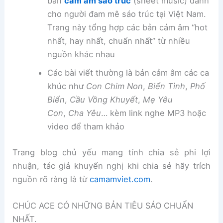
bản
cảm âm sáo trúc
(sheet music) dành
cho người đam mê sáo trúc tại Việt Nam.
Trang này tổng hợp các bản cảm âm “hot
nhất, hay nhất, chuẩn nhất” từ nhiều
nguồn khác nhau
Các bài viết thường là bản cảm âm các ca
khúc như
Con Chim Non
,
Biển Tình
,
Phố
Biển
,
Cầu Vồng Khuyết
,
Mẹ Yêu
Con
,
Cha Yêu
… kèm link nghe MP3 hoặc
video để tham khảo
Trang blog chủ yếu mang tính chia sẻ phi lợi
nhuận, tác giả khuyến nghị khi chia sẻ hãy trích
nguồn rõ ràng là từ
camamviet.com
.
CHÚC ACE CÓ NHỮNG BẢN TIÊU SÁO CHUẨN
NHẤT.