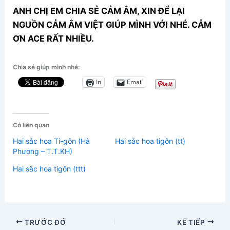
ANH CHỊ EM CHIA SẺ CẢM ÂM, XIN ĐỂ LẠI
NGUỒN CẢM ÂM VIỆT GIÚP MÌNH VỚI NHÉ. CẢM
ƠN ACE RẤT NHIỀU.
Chia sẻ giúp mình nhé:
In
Email
Có liên quan
Hai sắc hoa Ti-gôn (Hà
Hai sắc hoa tigôn (tt)
Phương – T.T.KH)
Hai sắc hoa tigôn (ttt)
TRƯỚC ĐÓ
KẾ TIẾP