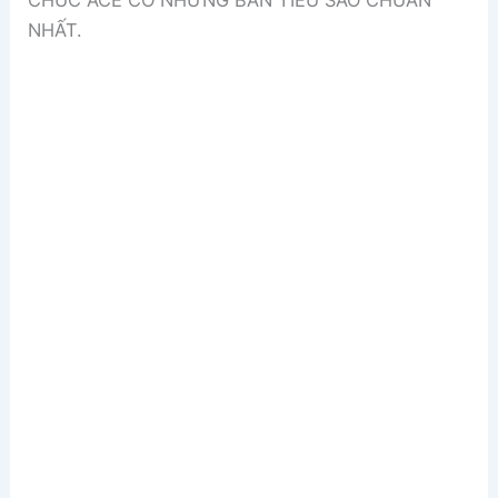
CHÚC ACE CÓ NHỮNG BẢN TIÊU SÁO CHUẨN
NHẤT.