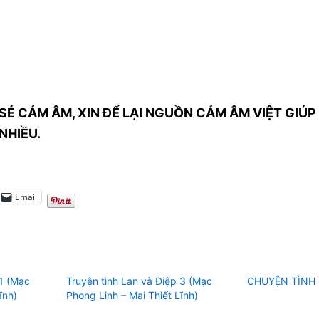
SẺ CẢM ÂM, XIN ĐỂ LẠI NGUỒN CẢM ÂM VIỆT GIÚP 
NHIỀU.
Email
 1 (Mạc
Truyện tình Lan và Điệp 3 (Mạc
CHUYỆN TÌNH 
ĩnh)
Phong Linh – Mai Thiết Lĩnh)