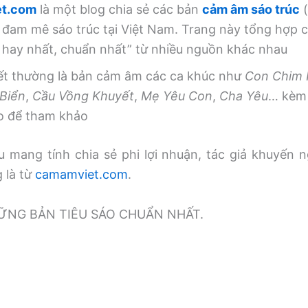
t.com
là một blog chia sẻ các bản
cảm âm sáo trúc
(
 đam mê sáo trúc tại Việt Nam. Trang này tổng hợp
, hay nhất, chuẩn nhất” từ nhiều nguồn khác nhau
iết thường là bản cảm âm các ca khúc như
Con Chim
Biển
,
Cầu Vồng Khuyết
,
Mẹ Yêu Con
,
Cha Yêu
… kèm 
o để tham khảo
 mang tính chia sẻ phi lợi nhuận, tác giả khuyến n
g là từ
camamviet.com
.
̃NG BẢN TIÊU SÁO CHUẨN NHẤT.