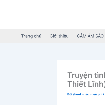
Nhảy
tới
nội
dung
Trang chủ
Giới thiệu
CẢM ÂM SÁO 
Truyện tìn
Thiết Lĩnh
Bởi
sheet nhac mien phi
/