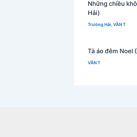
Những chiều khô
Hải)
Trường Hải
,
VẦN T
Tà áo đêm Noel 
VẦN T