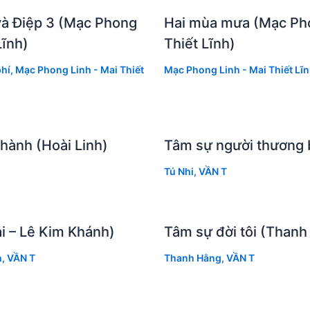
và Điệp 3 (Mạc Phong
Hai mùa mưa (Mạc Pho
Lĩnh)
Thiết Lĩnh)
hí
,
Mạc Phong Linh - Mai Thiết
Mạc Phong Linh - Mai Thiết Lĩ
hành (Hoài Linh)
Tâm sự người thương b
Tú Nhi
,
VẦN T
ải – Lê Kim Khánh)
Tâm sự đời tôi (Thanh
h
,
VẦN T
Thanh Hằng
,
VẦN T