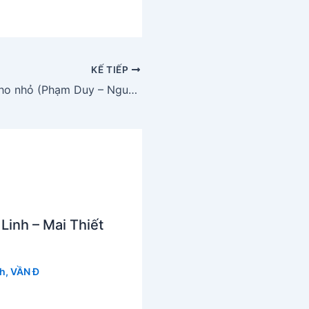
KẾ TIẾP
Cô Bắc người nho nhỏ (Phạm Duy – Nguyễn Tất Nhiên)
inh – Mai Thiết
nh
,
VẦN Đ