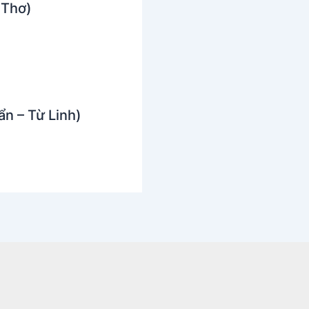
 Thơ)
n – Từ Linh)