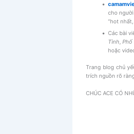
camamvie
cho người
“hot nhất
Các bài v
Tình
,
Phố 
hoặc vide
Trang blog chủ yếu
trích nguồn rõ ràn
CHÚC ACE CÓ NHƯ