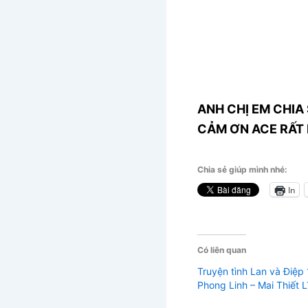
ANH CHỊ EM CHIA 
CẢM ƠN ACE RẤT 
Chia sẻ giúp mình nhé:
In
Có liên quan
Truyện tình Lan và Điệp
Phong Linh – Mai Thiết L