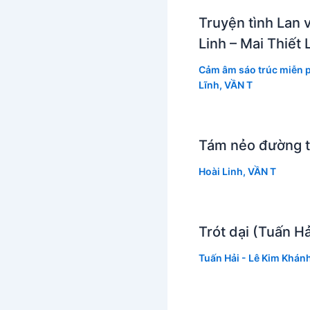
Truyện tình Lan 
Linh – Mai Thiết 
Cảm âm sáo trúc miễn p
Lĩnh
,
VẦN T
Tám nẻo đường t
Hoài Linh
,
VẦN T
Trót dại (Tuấn H
Tuấn Hải - Lê Kim Khán