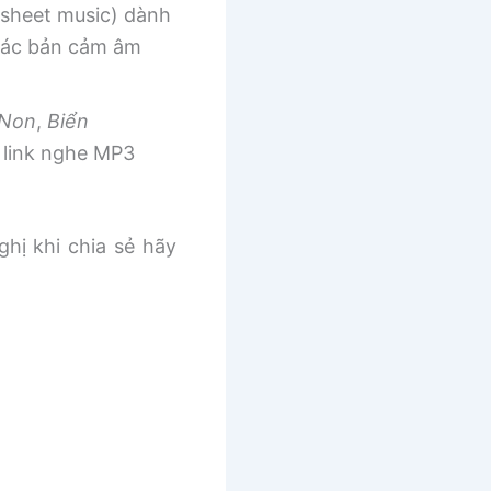
sheet music) dành
 các bản cảm âm
 Non
,
Biển
link nghe MP3
ghị khi chia sẻ hãy