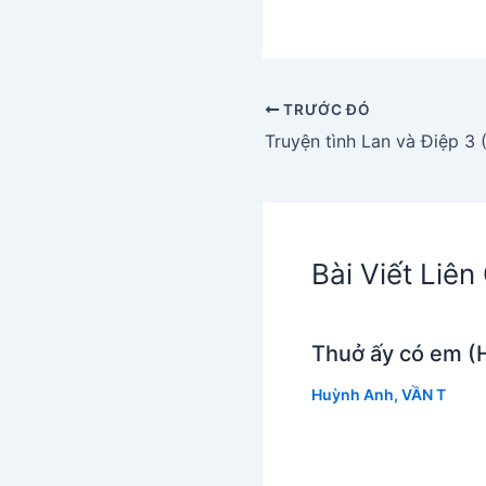
TRƯỚC ĐÓ
Bài Viết Liê
Thuở ấy có em (
Huỳnh Anh
,
VẦN T