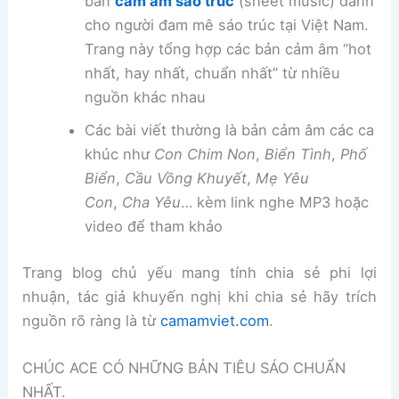
bản
cảm âm sáo trúc
(sheet music) dành
cho người đam mê sáo trúc tại Việt Nam.
Trang này tổng hợp các bản cảm âm “hot
nhất, hay nhất, chuẩn nhất” từ nhiều
nguồn khác nhau
Các bài viết thường là bản cảm âm các ca
khúc như
Con Chim Non
,
Biển Tình
,
Phố
Biển
,
Cầu Vồng Khuyết
,
Mẹ Yêu
Con
,
Cha Yêu
… kèm link nghe MP3 hoặc
video để tham khảo
Trang blog chủ yếu mang tính chia sẻ phi lợi
nhuận, tác giả khuyến nghị khi chia sẻ hãy trích
nguồn rõ ràng là từ
camamviet.com
.
CHÚC ACE CÓ NHỮNG BẢN TIÊU SÁO CHUẨN
NHẤT.