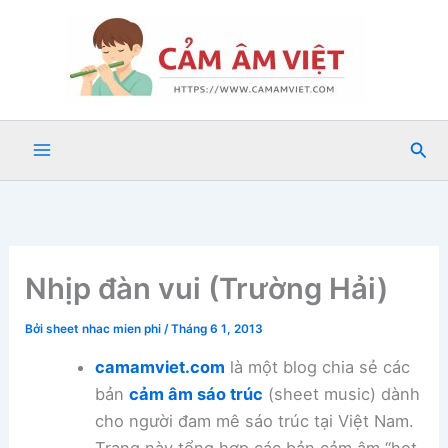
Nhảy
tới
nội
dung
Tìm
kiế
Nhịp đàn vui (Trường Hải)
Bởi
sheet nhac mien phi
/
Tháng 6 1, 2013
camamviet.com
là một blog chia sẻ các
bản
cảm âm sáo trúc
(sheet music) dành
cho người đam mê sáo trúc tại Việt Nam.