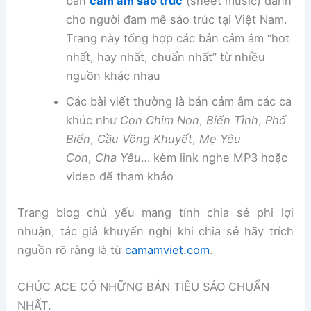
bản
cảm âm sáo trúc
(sheet music) dành
cho người đam mê sáo trúc tại Việt Nam.
Trang này tổng hợp các bản cảm âm “hot
nhất, hay nhất, chuẩn nhất” từ nhiều
nguồn khác nhau
Các bài viết thường là bản cảm âm các ca
khúc như
Con Chim Non
,
Biển Tình
,
Phố
Biển
,
Cầu Vồng Khuyết
,
Mẹ Yêu
Con
,
Cha Yêu
… kèm link nghe MP3 hoặc
video để tham khảo
Trang blog chủ yếu mang tính chia sẻ phi lợi
nhuận, tác giả khuyến nghị khi chia sẻ hãy trích
nguồn rõ ràng là từ
camamviet.com
.
CHÚC ACE CÓ NHỮNG BẢN TIÊU SÁO CHUẨN
NHẤT.