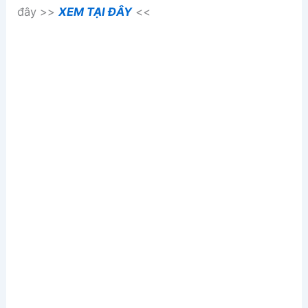
đây >>
XEM TẠI ĐÂY
<<