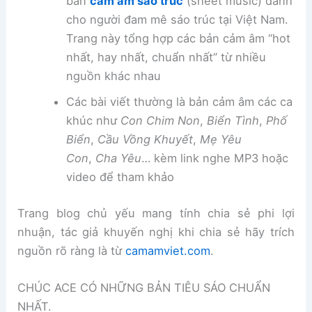
bản
cảm âm sáo trúc
(sheet music) dành
cho người đam mê sáo trúc tại Việt Nam.
Trang này tổng hợp các bản cảm âm “hot
nhất, hay nhất, chuẩn nhất” từ nhiều
nguồn khác nhau
Các bài viết thường là bản cảm âm các ca
khúc như
Con Chim Non
,
Biển Tình
,
Phố
Biển
,
Cầu Vồng Khuyết
,
Mẹ Yêu
Con
,
Cha Yêu
… kèm link nghe MP3 hoặc
video để tham khảo
Trang blog chủ yếu mang tính chia sẻ phi lợi
nhuận, tác giả khuyến nghị khi chia sẻ hãy trích
nguồn rõ ràng là từ
camamviet.com
.
CHÚC ACE CÓ NHỮNG BẢN TIÊU SÁO CHUẨN
NHẤT.