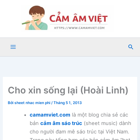
Nhảy
tới
nội
dung
Tìm
kiế
Cho xin sống lại (Hoài Linh)
Bởi
sheet nhac mien phi
/
Tháng 5 1, 2013
camamviet.com
là một blog chia sẻ các
bản
cảm âm sáo trúc
(sheet music) dành
cho người đam mê sáo trúc tại Việt Nam.