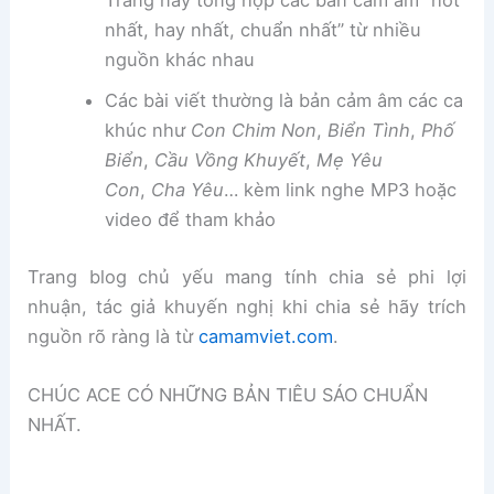
Trang này tổng hợp các bản cảm âm “hot
nhất, hay nhất, chuẩn nhất” từ nhiều
nguồn khác nhau
Các bài viết thường là bản cảm âm các ca
khúc như
Con Chim Non
,
Biển Tình
,
Phố
Biển
,
Cầu Vồng Khuyết
,
Mẹ Yêu
Con
,
Cha Yêu
… kèm link nghe MP3 hoặc
video để tham khảo
Trang blog chủ yếu mang tính chia sẻ phi lợi
nhuận, tác giả khuyến nghị khi chia sẻ hãy trích
nguồn rõ ràng là từ
camamviet.com
.
CHÚC ACE CÓ NHỮNG BẢN TIÊU SÁO CHUẨN
NHẤT.