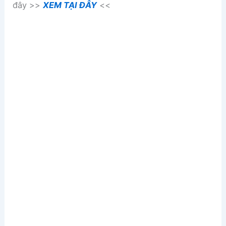
đây >>
XEM TẠI ĐÂY
<<