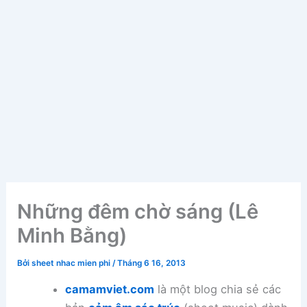
Những đêm chờ sáng (Lê
Minh Bằng)
Bởi
sheet nhac mien phi
/
Tháng 6 16, 2013
camamviet.com
là một blog chia sẻ các