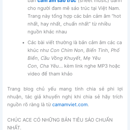
bản
cảm âm sáo trúc
(sheet music) dành
cho người đam mê sáo trúc tại Việt Nam.
Trang này tổng hợp các bản cảm âm “hot
nhất, hay nhất, chuẩn nhất” từ nhiều
nguồn khác nhau
Các bài viết thường là bản cảm âm các ca
khúc như
Con Chim Non
,
Biển Tình
,
Phố
Biển
,
Cầu Vồng Khuyết
,
Mẹ Yêu
Con
,
Cha Yêu
… kèm link nghe MP3 hoặc
video để tham khảo
Trang blog chủ yếu mang tính chia sẻ phi lợi
nhuận, tác giả khuyến nghị khi chia sẻ hãy trích
nguồn rõ ràng là từ
camamviet.com
.
CHÚC ACE CÓ NHỮNG BẢN TIÊU SÁO CHUẨN
NHẤT.