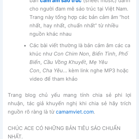
bản
cảm âm sáo trúc
(sheet music) dành
cho người đam mê sáo trúc tại Việt Nam.
Trang này tổng hợp các bản cảm âm “hot
nhất, hay nhất, chuẩn nhất” từ nhiều
nguồn khác nhau
Các bài viết thường là bản cảm âm các ca
khúc như
Con Chim Non
,
Biển Tình
,
Phố
Biển
,
Cầu Vồng Khuyết
,
Mẹ Yêu
Con
,
Cha Yêu
… kèm link nghe MP3 hoặc
video để tham khảo
Trang blog chủ yếu mang tính chia sẻ phi lợi
nhuận, tác giả khuyến nghị khi chia sẻ hãy trích
nguồn rõ ràng là từ
camamviet.com
.
CHÚC ACE CÓ NHỮNG BẢN TIÊU SÁO CHUẨN
NHẤT.