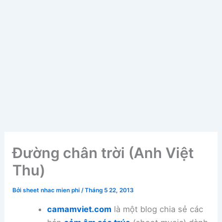
Đường chân trời (Anh Việt
Thu)
Bởi
sheet nhac mien phi
/
Tháng 5 22, 2013
camamviet.com
là một blog chia sẻ các