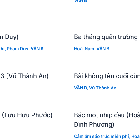
VẦN B
m Duy)
Ba tháng quân trường
hí
,
Phạm Duy
,
VẦN B
Hoài Nam
,
VẦN B
 3 (Vũ Thành An)
Bài không tên cuối cù
VẦN B
,
Vũ Thành An
 (Lưu Hữu Phước)
Bắc một nhịp cầu (Ho
Đình Phương)
Cảm âm sáo trúc miễn phí
,
Hoà