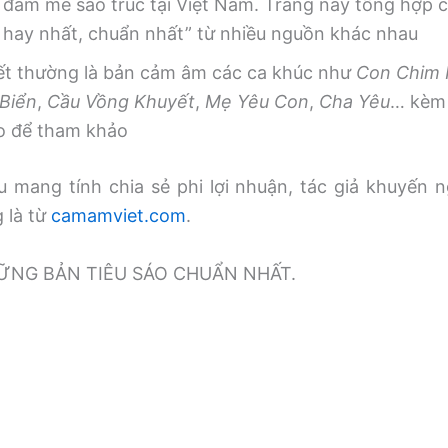
 đam mê sáo trúc tại Việt Nam. Trang này tổng hợp
, hay nhất, chuẩn nhất” từ nhiều nguồn khác nhau
iết thường là bản cảm âm các ca khúc như
Con Chim
Biển
,
Cầu Vồng Khuyết
,
Mẹ Yêu Con
,
Cha Yêu
… kèm 
o để tham khảo
 mang tính chia sẻ phi lợi nhuận, tác giả khuyến n
g là từ
camamviet.com
.
̃NG BẢN TIÊU SÁO CHUẨN NHẤT.