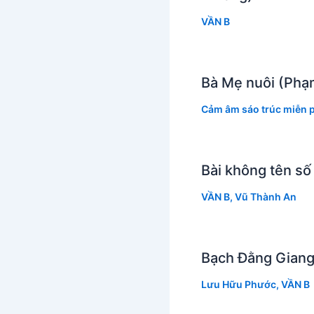
VẦN B
Bà Mẹ nuôi (Phạ
Cảm âm sáo trúc miễn p
Bài không tên số
VẦN B
,
Vũ Thành An
Bạch Đằng Giang
Lưu Hữu Phước
,
VẦN B