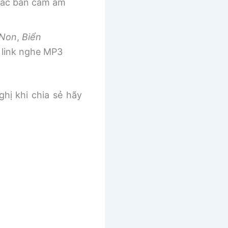
 các bản cảm âm
 Non
,
Biển
link nghe MP3
ghị khi chia sẻ hãy