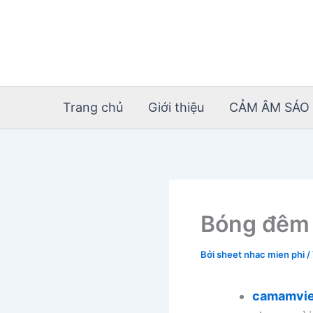
Nhảy
tới
nội
dung
Trang chủ
Giới thiệu
CẢM ÂM SÁO 
Bóng đêm 
Bởi
sheet nhac mien phi
/
camamvie