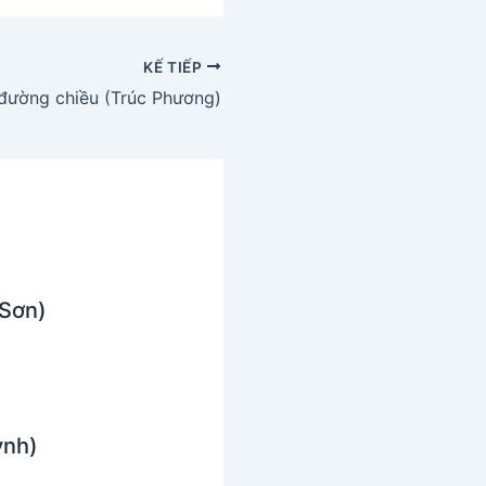
KẾ TIẾP
đường chiều (Trúc Phương)
 Sơn)
ỳnh)