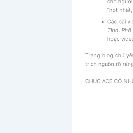
cho người
“hot nhất
Các bài v
Tình
,
Phố 
hoặc vide
Trang blog chủ yếu
trích nguồn rõ ràn
CHÚC ACE CÓ NHƯ