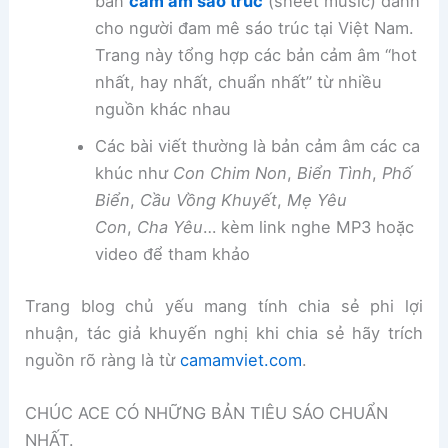
bản
cảm âm sáo trúc
(sheet music) dành
cho người đam mê sáo trúc tại Việt Nam.
Trang này tổng hợp các bản cảm âm “hot
nhất, hay nhất, chuẩn nhất” từ nhiều
nguồn khác nhau
Các bài viết thường là bản cảm âm các ca
khúc như
Con Chim Non
,
Biển Tình
,
Phố
Biển
,
Cầu Vồng Khuyết
,
Mẹ Yêu
Con
,
Cha Yêu
… kèm link nghe MP3 hoặc
video để tham khảo
Trang blog chủ yếu mang tính chia sẻ phi lợi
nhuận, tác giả khuyến nghị khi chia sẻ hãy trích
nguồn rõ ràng là từ
camamviet.com
.
CHÚC ACE CÓ NHỮNG BẢN TIÊU SÁO CHUẨN
NHẤT.