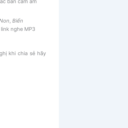
 các bản cảm âm
 Non
,
Biển
link nghe MP3
ghị khi chia sẻ hãy