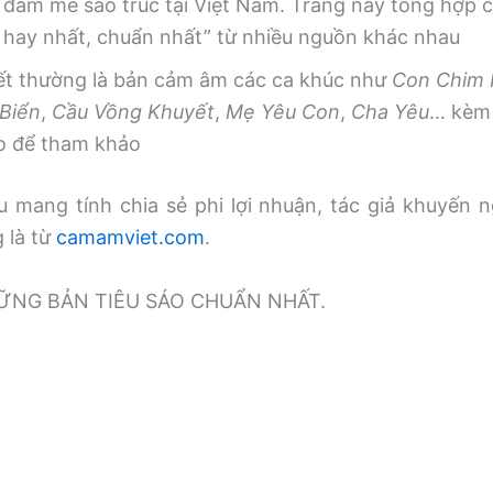
 đam mê sáo trúc tại Việt Nam. Trang này tổng hợp
, hay nhất, chuẩn nhất” từ nhiều nguồn khác nhau
iết thường là bản cảm âm các ca khúc như
Con Chim
Biển
,
Cầu Vồng Khuyết
,
Mẹ Yêu Con
,
Cha Yêu
… kèm 
o để tham khảo
 mang tính chia sẻ phi lợi nhuận, tác giả khuyến n
g là từ
camamviet.com
.
̃NG BẢN TIÊU SÁO CHUẨN NHẤT.