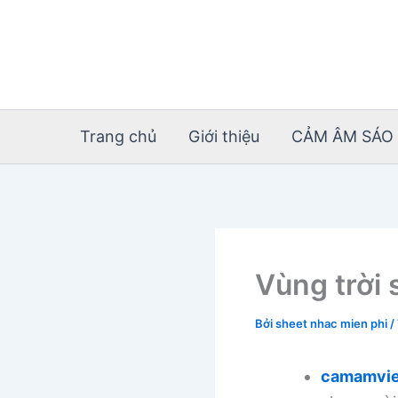
Nhảy
tới
nội
dung
Trang chủ
Giới thiệu
CẢM ÂM SÁO 
Vùng trời 
Bởi
sheet nhac mien phi
/
camamvie