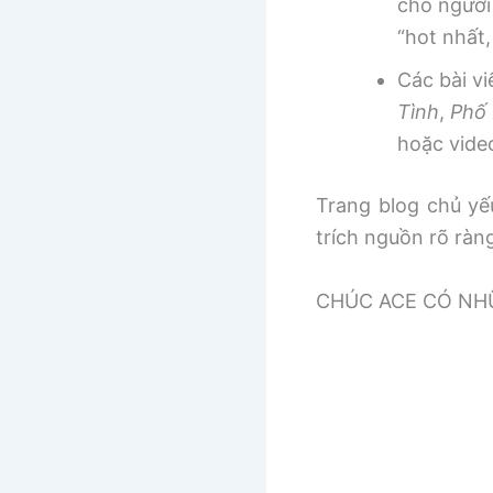
cho người
“hot nhất
Các bài v
Tình
,
Phố 
hoặc vide
Trang blog chủ yếu
trích nguồn rõ ràn
CHÚC ACE CÓ NHƯ